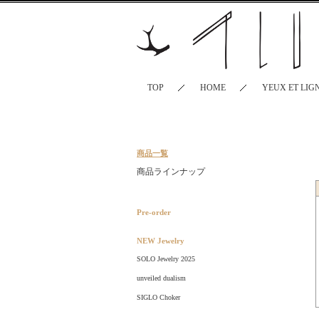
TOP
HOME
YEUX ET LIG
商品一覧
商品ラインナップ
Pre-order
NEW Jewelry
SOLO Jewelry 2025
unveiled dualism
SIGLO Choker