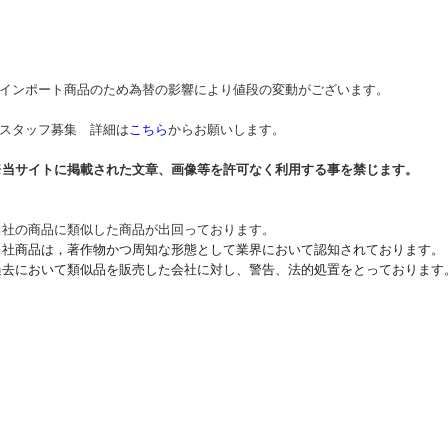
* インポート商品のため為替の影響により値段の変動がございます。
* スタッフ募集 詳細は
こちら
からお願いします。
※当サイトに掲載された文章、画像等を許可なく利用する事を禁じます。
当社の商品に類似した商品が出回っております。
当社商品は，著作物かつ周知な形態として業界において認知されております。
過去において類似品を販売した会社に対し、警告、法的処置をとっております