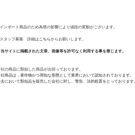
* インポート商品のため為替の影響により値段の変動がございます。
* スタッフ募集 詳細は
こちら
からお願いします。
※当サイトに掲載された文章、画像等を許可なく利用する事を禁じます。
当社の商品に類似した商品が出回っております。
当社商品は，著作物かつ周知な形態として業界において認知されております。
過去において類似品を販売した会社に対し、警告、法的処置をとっております