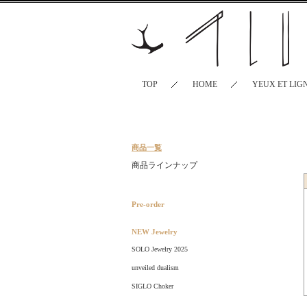
TOP
HOME
YEUX ET LIG
商品一覧
商品ラインナップ
Pre-order
NEW Jewelry
SOLO Jewelry 2025
unveiled dualism
SIGLO Choker