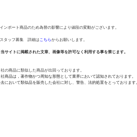
* インポート商品のため為替の影響により値段の変動がございます。
* スタッフ募集 詳細は
こちら
からお願いします。
※当サイトに掲載された文章、画像等を許可なく利用する事を禁じます。
当社の商品に類似した商品が出回っております。
当社商品は，著作物かつ周知な形態として業界において認知されております。
過去において類似品を販売した会社に対し、警告、法的処置をとっております