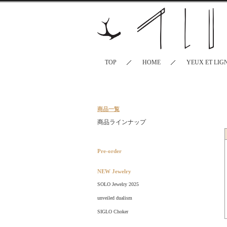
TOP
HOME
YEUX ET LIG
商品一覧
商品ラインナップ
Pre-order
NEW Jewelry
SOLO Jewelry 2025
unveiled dualism
SIGLO Choker