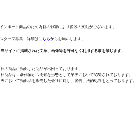
* インポート商品のため為替の影響により値段の変動がございます。
* スタッフ募集 詳細は
こちら
からお願いします。
※当サイトに掲載された文章、画像等を許可なく利用する事を禁じます。
当社の商品に類似した商品が出回っております。
当社商品は，著作物かつ周知な形態として業界において認知されております。
過去において類似品を販売した会社に対し、警告、法的処置をとっております