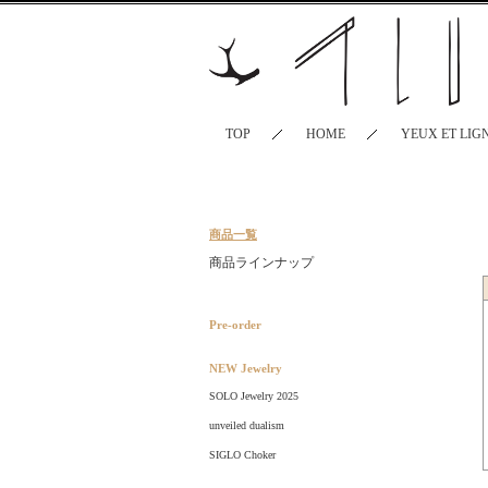
TOP
HOME
YEUX ET LIG
商品一覧
商品ラインナップ
Pre-order
NEW Jewelry
SOLO Jewelry 2025
unveiled dualism
SIGLO Choker