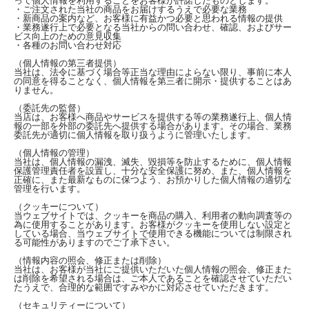
って個人情報を利用することをお客様が許諾したものとします。
・ご注文された当社の商品をお届けするうえで必要な業務
・新商品の案内など、お客様に有益かつ必要と思われる情報の提供
・業務遂行上で必要となる当社からの問い合わせ、確認、およびサー
ビス向上のための意見収集
・各種のお問い合わせ対応
（個人情報の第三者提供）
当社は、法令に基づく場合等正当な理由によらない限り、事前に本人
の同意を得ることなく、個人情報を第三者に開示・提供することはあ
りません。
（委託先の監督）
当店は、お客様へ商品やサービスを提供する等の業務遂行上、個人情
報の一部を外部の委託先へ提供する場合があります。その場合、業務
委託先が適切に個人情報を取り扱うように管理いたします。
（個人情報の管理）
当社は、個人情報の漏洩、滅失、毀損等を防止するために、個人情報
保護管理責任者を設置し、十分な安全保護に努め、また、個人情報を
正確に、また最新なものに保つよう、お預かりした個人情報の適切な
管理を行います。
（クッキーについて）
当ウェブサイトでは、クッキーを商品の購入、利用者の動向調査等の
為に使用することがあります。お客様がクッキーを使用しない設定と
している場合、当ウェブサイトで使用できる機能については制限され
る可能性がありますのでご了承下さい。
（情報内容の照会、修正または削除）
当社は、お客様が当社にご提供いただいた個人情報の照会、修正また
は削除を希望される場合は、ご本人であることを確認させていただい
たうえで、合理的な範囲ですみやかに対応させていただきます。
（セキュリティーについて）