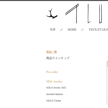
TOP
HOME
YEUX ET LIG
商品一覧
商品ラインナップ
Pre-order
NEW Jewelry
SOLO Jewelry 2025
unveiled dualism
SIGLO Choker