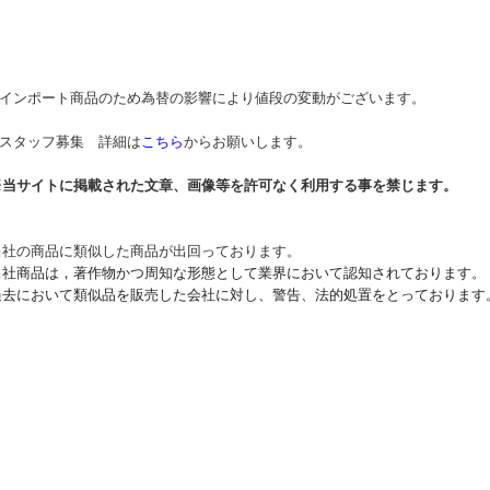
* インポート商品のため為替の影響により値段の変動がございます。
* スタッフ募集 詳細は
こちら
からお願いします。
※当サイトに掲載された文章、画像等を許可なく利用する事を禁じます。
当社の商品に類似した商品が出回っております。
当社商品は，著作物かつ周知な形態として業界において認知されております。
過去において類似品を販売した会社に対し、警告、法的処置をとっております