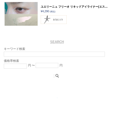
ユエリーニュ フリーオ リキッドアイライナー[エステラ/ノーチェ]
¥4,290
(税込)
SEARCH
キーワード検索
価格帯検索
円 〜
円
.