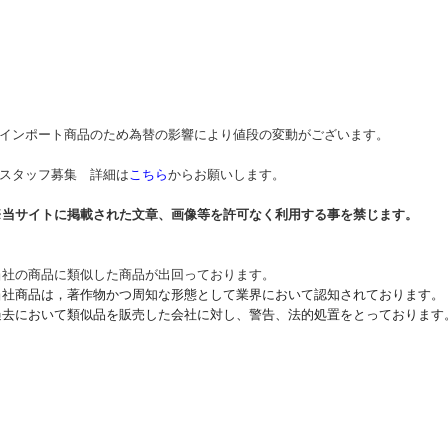
* インポート商品のため為替の影響により値段の変動がございます。
* スタッフ募集 詳細は
こちら
からお願いします。
※当サイトに掲載された文章、画像等を許可なく利用する事を禁じます。
当社の商品に類似した商品が出回っております。
当社商品は，著作物かつ周知な形態として業界において認知されております。
過去において類似品を販売した会社に対し、警告、法的処置をとっております