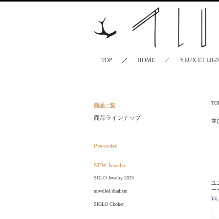
TOP
HOME
YEUX ET LIG
TO
商品一覧
商品ラインナップ
並
Pre-order
NEW Jewelry
SOLO Jewelry 2025
ユ
ー
unveiled dualism
¥4
SIGLO Choker