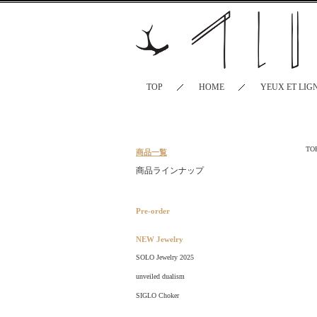
TOP
HOME
YEUX ET LIG
TO
商品一覧
商品ラインナップ
Pre-order
NEW Jewelry
SOLO Jewelry 2025
unveiled dualism
SIGLO Choker