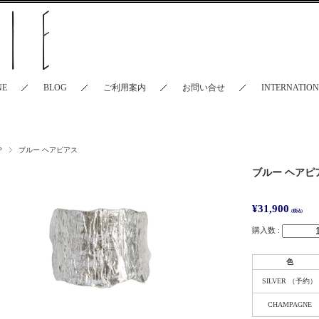
NE
BLOG
ご利用案内
お問い合せ
INTERNATIO
P
ブルー ヘアピアス
ブルー ヘアピ
¥31,900
(税込)
購入数 :
色
SILVER （予約）
CHAMPAGNE