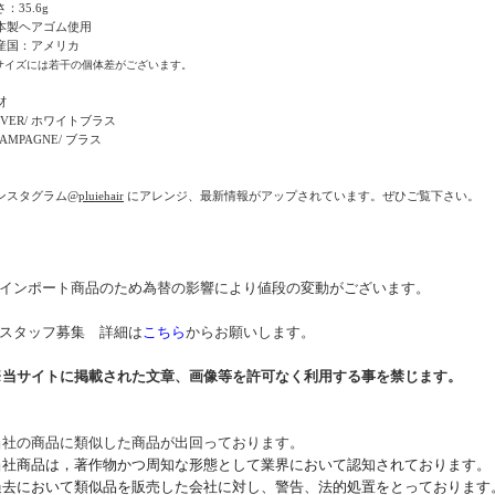
：35.6g
本製ヘアゴム使用
産国：アメリカ
サイズには若干の個体差がございます。
材
ILVER/ ホワイトブラス
AMPAGNE/ ブラス
ンスタグラム
@pluiehair
にアレンジ、最新情報がアップされています。ぜひご覧下さい。
* インポート商品のため為替の影響により値段の変動がございます。
* スタッフ募集 詳細は
こちら
からお願いします。
※当サイトに掲載された文章、画像等を許可なく利用する事を禁じます。
当社の商品に類似した商品が出回っております。
当社商品は，著作物かつ周知な形態として業界において認知されております。
過去において類似品を販売した会社に対し、警告、法的処置をとっております