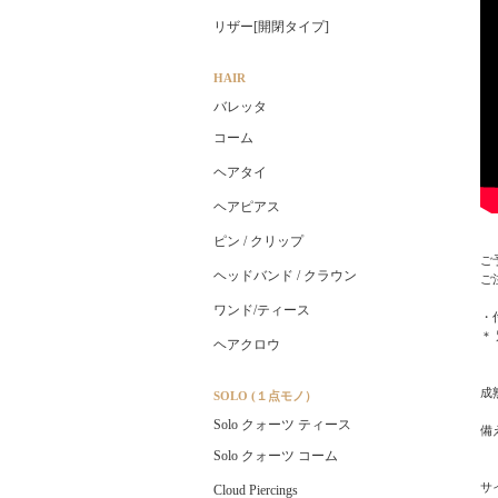
リザー[開閉タイプ]
HAIR
バレッタ
コーム
ヘアタイ
ヘアピアス
ピン / クリップ
ご
ヘッドバンド / クラウン
ご
ワンド/ティース
・
＊
ヘアクロウ
成
SOLO (１点モノ）
Solo クォーツ ティース
備
Solo クォーツ コーム
サイ
Cloud Piercings