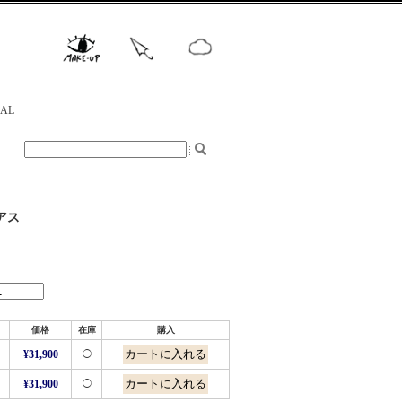
NAL
アス
価格
在庫
購入
¥31,900
◯
¥31,900
◯