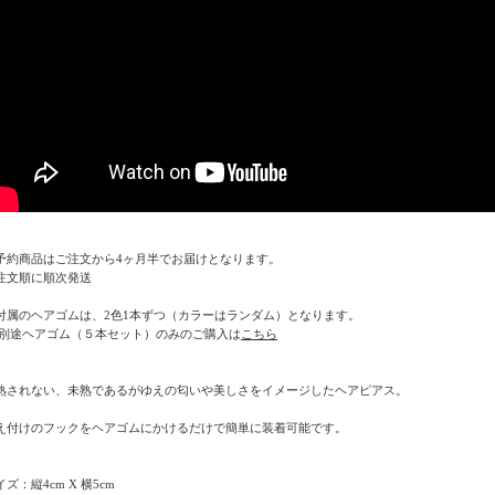
予約商品はご注文から4ヶ月半でお届けとなります。
注文順に順次発送
付属のヘアゴムは、2色1本ずつ（カラーはランダム）となります。
 別途ヘアゴム（５本セット）のみのご購入は
こちら
熟されない、未熟であるがゆえの匂いや美しさをイメージしたヘアピアス。
え付けのフックをヘアゴムにかけるだけで簡単に装着可能です。
ズ：縦4cm X 横5cm