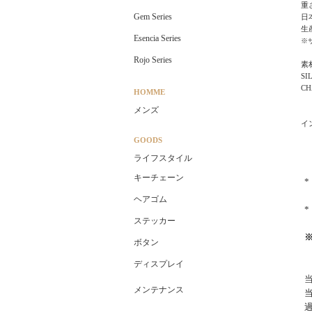
重さ
Gem Series
日
生
Esencia Series
※
Rojo Series
素
S
CH
HOMME
メンズ
イ
GOODS
ライフスタイル
キーチェーン
ヘアゴム
ステッカー
ボタン
ディスプレイ
メンテナンス