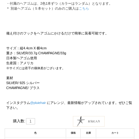
・付属のヘアゴムは、2色1本ずつ（カラーはランダム）となります。
＊ 別途ヘアゴム（５本セット）のみのご購入は
こちら
備え付けのフックをヘアゴムにかけるだけで簡単に装着可能です。
サイズ：縦4.4cm X 横4cm
重さ：SILVER/33.7g CHAMPAGNE/33g
日本製ヘアゴム使用
生産国：アメリカ
※サイズには若干の個体差がございます。
素材
SILVER/ 925 シルバー
CHAMPAGNE/ ブラス
インスタグラム
@pluiehair
にアレンジ、最新情報がアップされています。ぜひご覧
下さい。
購入数:
色
価格
在庫
カート