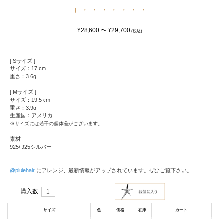
¥28,600 〜 ¥29,700
(税込)
[ Sサイズ ]
サイズ：17 cm
重さ：3.6g
[ Mサイズ ]
サイズ：19.5 cm
重さ：3.9g
生産国：アメリカ
※サイズには若干の個体差がございます。
素材
925/ 925シルバー
@pluiehair
にアレンジ、最新情報がアップされています。ぜひご覧下さい。
購入数:
サイズ
色
価格
在庫
カート