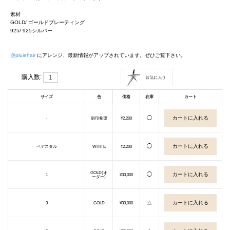
素材
GOLD/ ゴールドプレーティング
925/ 925シルバー
@pluiehair
にアレンジ、最新情報がアップされています。ぜひご覧下さい。
購入数:
サイズ
色
価格
在庫
カート
◯
-
刻印希望
¥2,200
◯
ペデスタル
WHITE
¥2,200
GOLD(オ
◯
1
¥33,000
ーダー)
△
3
GOLD
¥33,000