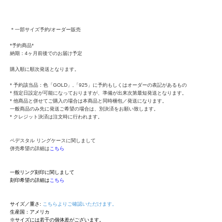
＊一部サイズ予約/オーダー販売
*予約商品*
納期：4ヶ月前後でのお届け予定
購入順に順次発送となります。
* 予約該当品：色「GOLD」,「925」に予約もしくはオーダーの表記があるもの
* 指定日設定が可能になっておりますが、準備が出来次第最短発送となります。
* 他商品と併せてご購入の場合は本商品と同時梱包／発送になります。
一般商品のみ先に発送ご希望の場合は、別決済をお願い致します。
* クレジット決済は注文時に行われます。
ペデスタル リングケースに関しまして
併売希望の詳細は
こちら
一般リング刻印に関しまして
刻印希望の詳細は
こちら
サイズ／重さ:
こちらよりご確認いただけます。
生産国：アメリカ
※サイズには若干の個体差がございます。