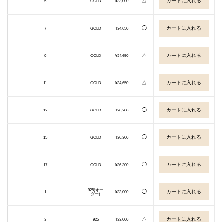
△
5
GOLD
¥33,000
◯
7
GOLD
¥34,650
△
9
GOLD
¥34,650
△
11
GOLD
¥34,650
◯
13
GOLD
¥36,300
◯
15
GOLD
¥36,300
◯
17
GOLD
¥36,300
925(オー
◯
1
¥33,000
ダー)
△
3
925
¥33,000