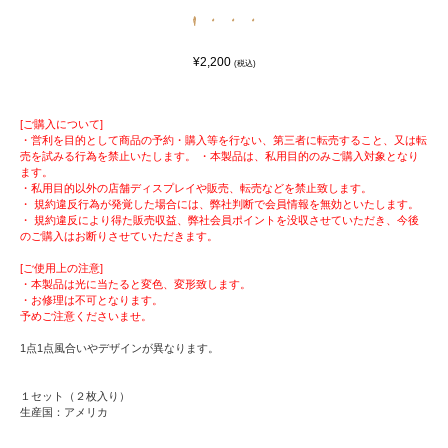
¥2,200
(税込)
[ご購入について]
・営利を目的として商品の予約・購入等を行ない、第三者に転売すること、又は転
売を試みる行為を禁止いたします。 ・本製品は、私用目的のみご購入対象となり
ます。
・私用目的以外の店舗ディスプレイや販売、転売などを禁止致します。
・ 規約違反行為が発覚した場合には、弊社判断で会員情報を無効といたします。
・ 規約違反により得た販売収益、弊社会員ポイントを没収させていただき、今後
のご購入はお断りさせていただきます。
[ご使用上の注意]
・本製品は光に当たると変色、変形致します。
・お修理は不可となります。
予めご注意くださいませ。
1点1点風合いやデザインが異なります。
１セット（２枚入り）
生産国：アメリカ