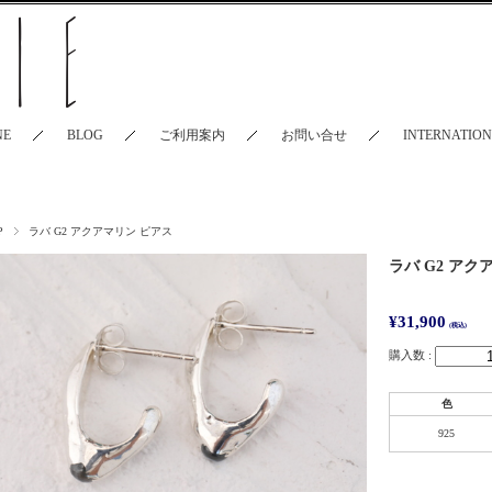
NE
BLOG
ご利用案内
お問い合せ
INTERNATIO
P
ラバ G2 アクアマリン ピアス
ラバ G2 アク
¥31,900
(税込)
購入数 :
色
925