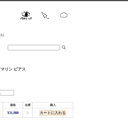
NAL
アマリン ピアス
価格
在庫
購入
¥31,900
△