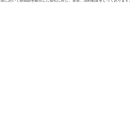
過去において類似品を販売した会社に対し、警告、法的処置をとっております