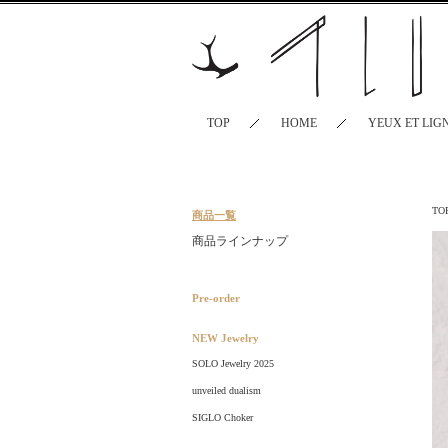
TOP
HOME
YEUX ET LIG
TO
商品一覧
商品ラインナップ
Pre-order
NEW Jewelry
SOLO Jewelry 2025
unveiled dualism
SIGLO Choker