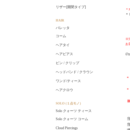
リザー[開閉タイプ]
＊
＊
HAIR
バレッタ
コーム
※
お
ヘアタイ
ヘアピアス
@pl
ピン / クリップ
ヘッドバンド / クラウン
ワンド/ティース
ヘアクロウ
SOLO (１点モノ）
Solo クォーツ ティース
Solo クォーツ コーム
Cloud Piercings