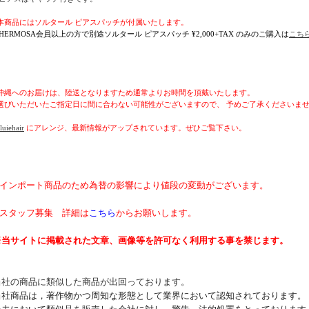
本商品にはソルタール ピアスパッチが付属いたします。
 HERMOSA会員以上の方で別途ソルタール ピアスパッチ ¥2,000+TAX のみのご購入は
こち
沖縄へのお届けは、陸送となりますため通常よりお時間を頂戴いたします。
選びいただいたご指定日に間に合わない可能性がございますので、 予めご了承くださいま
uiehair
にアレンジ、最新情報がアップされています。ぜひご覧下さい。
* インポート商品のため為替の影響により値段の変動がございます。
* スタッフ募集 詳細は
こちら
からお願いします。
※当サイトに掲載された文章、画像等を許可なく利用する事を禁じます。
当社の商品に類似した商品が出回っております。
当社商品は，著作物かつ周知な形態として業界において認知されております。