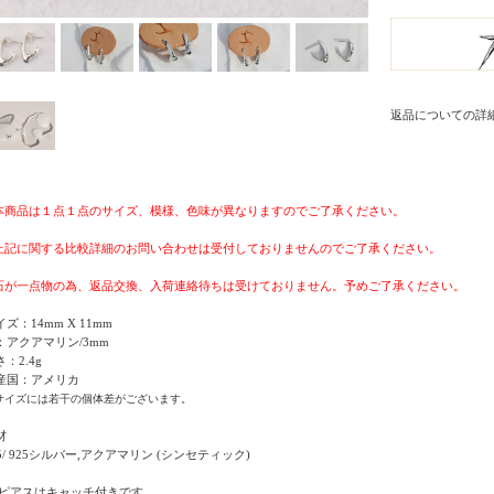
返品についての詳
 本商品は１点１点のサイズ、模様、色味が異なりますのでご了承ください。
 上記に関する比較詳細のお問い合わせは受付しておりませんのでご了承ください。
 石が一点物の為、返品交換、入荷連絡待ちは受けておりません。予めご了承ください。
ズ：14mm X 11mm
：アクアマリン/3mm
：2.4g
産国：アメリカ
サイズには若干の個体差がございます。
材
25/ 925シルバー,アクアマリン (シンセティック)
 ピアスはキャッチ付きです。