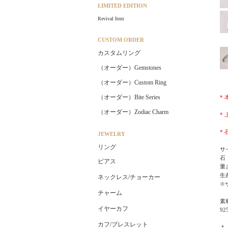
LIMITED EDITION
Revival Item
CUSTOM ORDER
カスタムリング
（オーダー）Gemstones
（オーダー）Custom Ring
（オーダー）Bite Series
*
（オーダー）Zodiac Charm
*
*
JEWELRY
リング
サイ
石
ピアス
重さ
生
ネックレス/チョーカー
※
チャーム
素
イヤーカフ
9
カフ/ブレスレット
＊