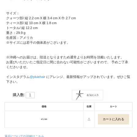
サイズ：
クォーツ部/ 縦 2.2 cm X 横 3.4 cm X 巾 2.7 cm
ティース部/ 縦 10 cm X 横 1.8 cm
トータル/ 縦 12.2 cm
重さ：29.9 g
生産国：アメリカ
※サイズには若干の個体差がございます。
※沖縄へのお届けは、陸送となりますため通常よりお時間を頂戴いたします。
お選びいただいたご指定日に間に合わない可能性がございますので、 予めご了承
くださいませ。
インスタグラム
@pluiehair
にアレンジ、最新情報がアップされています。ぜひご覧
下さい。
購入数:
価格
在庫
カート
△
¥71,500
返品についての詳細はこちら