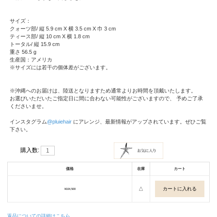
サイズ：
クォーツ部/ 縦 5.9 cm X 横 3.5 cm X 巾 3 cm
ティース部/ 縦 10 cm X 横 1.8 cm
トータル/ 縦 15.9 cm
重さ 56.5 g
生産国：アメリカ
※サイズには若干の個体差がございます。
※沖縄へのお届けは、陸送となりますため通常よりお時間を頂戴いたします。
お選びいただいたご指定日に間に合わない可能性がございますので、 予めご了承
くださいませ。
インスタグラム
@pluiehair
にアレンジ、最新情報がアップされています。ぜひご覧
下さい。
購入数:
価格
在庫
カート
△
¥104,500
返品についての詳細はこちら