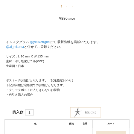
¥880
(税込)
インスタグラム
@yeuxetligne
にて 最新情報を掲載いたします。
@ai_mitoma
と併せてご登録ください。
サイズ：L 30 mm X W 135 mm
素材：ポリ塩化ビニル(PVC)
生産国：日本
ポストへのお届けとなります。（配送指定日不可）
下記お荷物は宅急便でのお届けとなります。
・クリックポストに入りきらないお荷物
・代引き購入の場合
購入数:
色
価格
在庫
カート