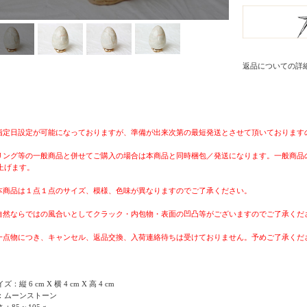
返品についての詳
 指定日設定が可能になっておりますが、準備が出来次第の最短発送とさせて頂いております
 リング等の一般商品と併せてご購入の場合は本商品と同時梱包／発送になります。一般商
上げます。
 本商品は１点１点のサイズ、模様、色味が異なりますのでご了承ください。
 自然ならではの風合いとしてクラック・内包物・表面の凹凸等がございますのでご了承く
 一点物につき、キャンセル、返品交換、入荷連絡待ちは受けておりません。予めご了承くだ
ズ：縦 6 cm X 横 4 cm X 高 4 cm
：ムーンストーン
：85 ~ 105 g