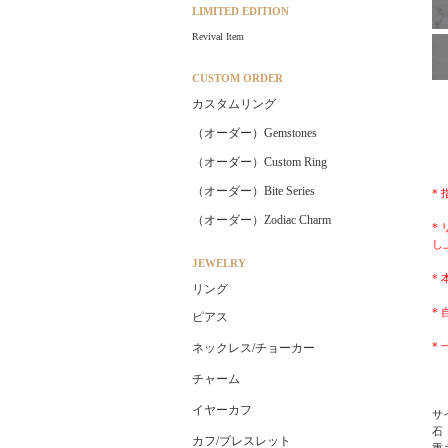
LIMITED EDITION
Revival Item
CUSTOM ORDER
カスタムリング
（オーダー）Gemstones
（オーダー）Custom Ring
（オーダー）Bite Series
*
（オーダー）Zodiac Charm
*
し
JEWELRY
*
リング
*
ピアス
*
ネックレス/チョーカー
チャーム
イヤーカフ
サイ
石
カフ/ブレスレット
重さ