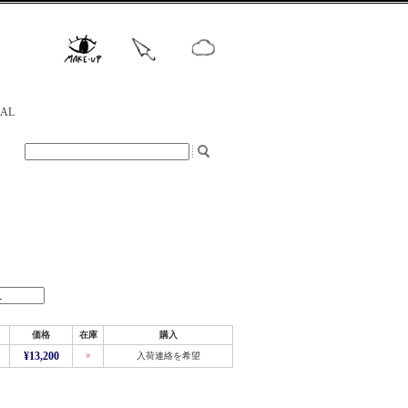
NAL
価格
在庫
購入
¥13,200
×
入荷連絡を希望