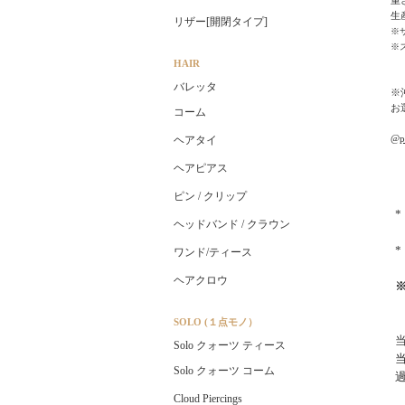
生
リザー[開閉タイプ]
※
※
HAIR
バレッタ
※
お
コーム
@pl
ヘアタイ
ヘアピアス
ピン / クリップ
ヘッドバンド / クラウン
ワンド/ティース
ヘアクロウ
SOLO (１点モノ）
Solo クォーツ ティース
Solo クォーツ コーム
Cloud Piercings