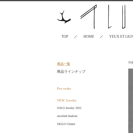
TOP
HOME
YEUX ET LIG
TO
商品一覧
商品ラインナップ
Pre-order
NEW Jewelry
SOLO Jewelry 2025
unveiled dualism
SIGLO Choker