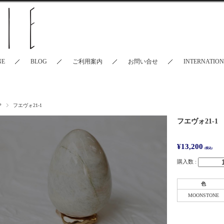
NE
BLOG
ご利用案内
お問い合せ
INTERNATIO
P
フエヴォ21-1
フエヴォ21-1
¥13,200
(税込)
購入数 :
色
MOONSTONE