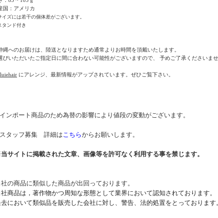
産国：アメリカ
サイズには若干の個体差がございます。
スタンド付き
沖縄へのお届けは、陸送となりますため通常よりお時間を頂戴いたします。
選びいただいたご指定日に間に合わない可能性がございますので、 予めご了承くださいま
uiehair
にアレンジ、最新情報がアップされています。ぜひご覧下さい。
* インポート商品のため為替の影響により値段の変動がございます。
* スタッフ募集 詳細は
こちら
からお願いします。
※当サイトに掲載された文章、画像等を許可なく利用する事を禁じます。
当社の商品に類似した商品が出回っております。
当社商品は，著作物かつ周知な形態として業界において認知されております。
過去において類似品を販売した会社に対し、警告、法的処置をとっております