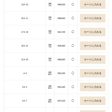
18K
◯
13.5~15
¥366,520
YG
18K
◯
15.5~17
¥389,620
YG
18K
◯
17.5~19
¥412,720
YG
18K
◯
19.5~21
¥435,820
YG
18K
◯
21.5~23
¥458,920
YG
18K
◯
-4~0
¥251,020
WG
18K
◯
0.5~5
¥251,020
WG
18K
◯
5.5~7
¥274,120
WG