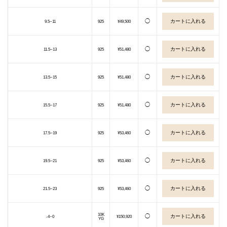
◯
9.5~11
925
¥49,500
◯
11.5~13
925
¥51,480
◯
13.5~15
925
¥51,480
◯
15.5~17
925
¥51,480
◯
17.5~19
925
¥53,460
◯
19.5~21
925
¥53,460
◯
21.5~23
925
¥53,460
10K
◯
-4~0
¥150,920
YG