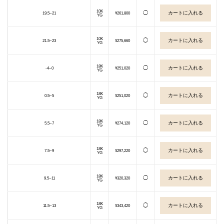
10K
◯
19.5~21
¥261,800
YG
10K
◯
21.5~23
¥275,660
YG
18K
◯
-4~0
¥251,020
YG
18K
◯
0.5~5
¥251,020
YG
18K
◯
5.5~7
¥274,120
YG
18K
◯
7.5~9
¥297,220
YG
18K
◯
9.5~11
¥320,320
YG
18K
◯
11.5~13
¥343,420
YG