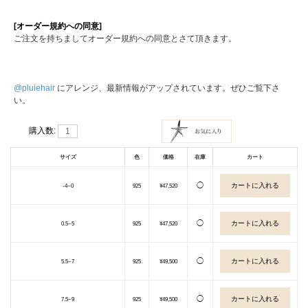
[オーダー規約への同意]
ご注文を持ちましてオーダー規約への同意とさて頂きます。
@pluiehair
にアレンジ、最新情報がアップされています。ぜひご覧下さ
い。
購入数:
サイズ
色
価格
在庫
カート
◯
-4~0
925
¥47,520
◯
0.5~5
925
¥47,520
◯
5.5~7
925
¥49,500
◯
7.5~9
925
¥49,500