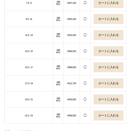
18K
◯
7.5~9
¥297,220
WG
18K
◯
9.5~11
¥320,320
WG
18K
◯
11.5~13
¥343,420
WG
18K
◯
13.5~15
¥366,520
WG
18K
◯
15.5~17
¥389,620
WG
18K
◯
17.5~19
¥412,720
WG
18K
◯
19.5~21
¥435,820
WG
18K
◯
21.5~23
¥458,920
WG