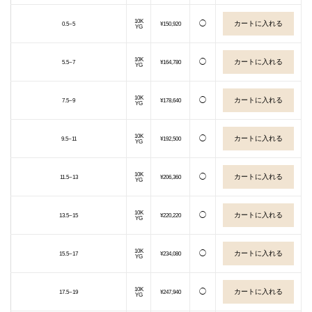
10K
◯
0.5~5
¥150,920
YG
10K
◯
5.5~7
¥164,780
YG
10K
◯
7.5~9
¥178,640
YG
10K
◯
9.5~11
¥192,500
YG
10K
◯
11.5~13
¥206,360
YG
10K
◯
13.5~15
¥220,220
YG
10K
◯
15.5~17
¥234,080
YG
10K
◯
17.5~19
¥247,940
YG