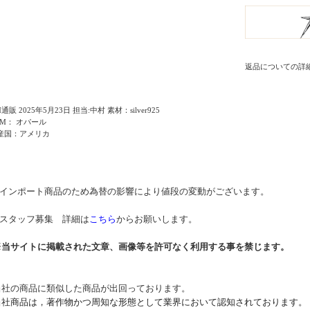
返品についての詳
通販 2025年5月23日 担当:中村 素材：silver925
EM： オパール
産国：アメリカ
* インポート商品のため為替の影響により値段の変動がございます。
* スタッフ募集 詳細は
こちら
からお願いします。
※当サイトに掲載された文章、画像等を許可なく利用する事を禁じます。
当社の商品に類似した商品が出回っております。
当社商品は，著作物かつ周知な形態として業界において認知されております。