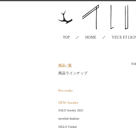
TOP
HOME
YEUX ET LIG
TO
商品一覧
商品ラインナップ
Pre-order
NEW Jewelry
SOLO Jewelry 2025
unveiled dualism
SIGLO Choker