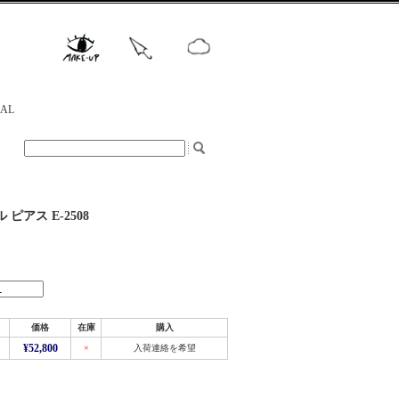
NAL
ピアス E-2508
価格
在庫
購入
¥52,800
×
入荷連絡を希望