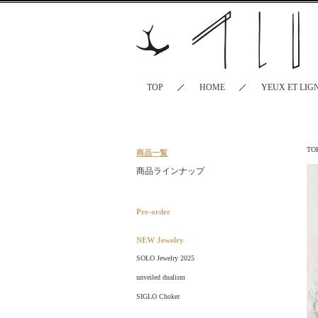
TOP
HOME
YEUX ET LIG
TO
商品一覧
商品ラインナップ
Pre-order
NEW Jewelry
SOLO Jewelry 2025
unveiled dualism
SIGLO Choker