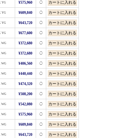
K YG
¥575,960
◯
K YG
¥609,840
◯
K YG
¥643,720
◯
K YG
¥677,600
◯
K WG
¥372,680
◯
K WG
¥372,680
◯
K WG
¥406,560
◯
K WG
¥440,440
◯
K WG
¥474,320
◯
K WG
¥508,200
◯
K WG
¥542,080
◯
K WG
¥575,960
◯
K WG
¥609,840
◯
K WG
¥643,720
◯