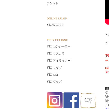
チケット
ONLINE SALON
YEUX CLUB
＊
YEUX ET LIGNE
＊
YEL コンシーラー
YEL マスカラ
下
こ
YEL アイライナー
YEL リップ
H
メ
YEL ロル
YEL グッズ
[
ダ
誕
誕
※