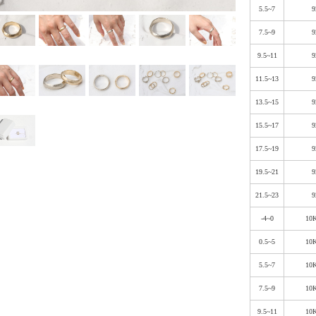
5.5~7
9
7.5~9
9
9.5~11
9
11.5~13
9
13.5~15
9
15.5~17
9
17.5~19
9
19.5~21
9
21.5~23
9
-4~0
10
0.5~5
10
5.5~7
10
7.5~9
10
9.5~11
10