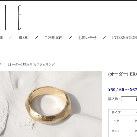
NE
BLOG
ご利用案内
お問い合せ
INTERNATIO
P
(オーダー) ERA M カスタムリング
(オーダー) E
¥50,160
¥67
〜
購入数 :
サイズ
-4~0
9
0.5~5
9