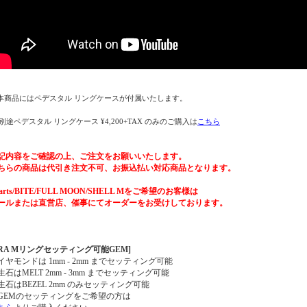
本商品にはペデスタル リングケースが付属いたします。
 別途ペデスタル リングケース ¥4,200+TAX のみのご購入は
こちら
記内容をご確認の上、ご注文をお願いいたします。
ちらの商品は代引き注文不可、お振込払い対応商品となります。
earts/BITE/FULL MOON/SHELL Mをご希望のお客様は
ールまたは直営店、催事にてオーダーをお受けしております。
ERA Mリングセッティング可能GEM]
イヤモンドは 1mm - 2mm までセッティング可能
生石はMELT 2mm - 3mm までセッティング可能
生石はBEZEL 2mm のみセッティング可能
GEMのセッティングをご希望の方は