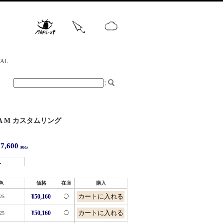
NAL
RA M カスタムリング
7,600
(税込)
色
価格
在庫
購入
25
¥50,160
◯
25
¥50,160
◯