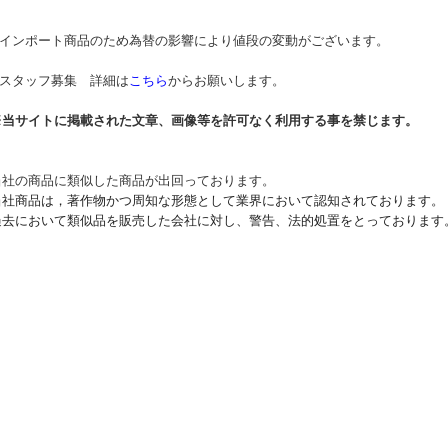
* インポート商品のため為替の影響により値段の変動がございます。
* スタッフ募集 詳細は
こちら
からお願いします。
※当サイトに掲載された文章、画像等を許可なく利用する事を禁じます。
当社の商品に類似した商品が出回っております。
当社商品は，著作物かつ周知な形態として業界において認知されております。
過去において類似品を販売した会社に対し、警告、法的処置をとっております