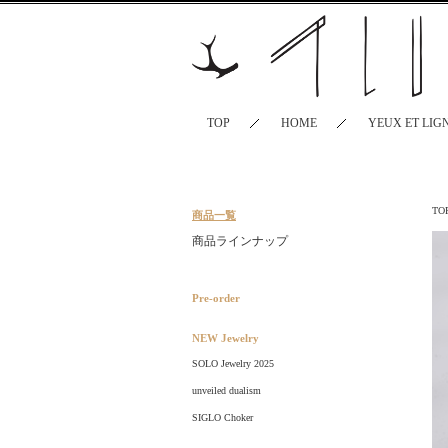
TOP
HOME
YEUX ET LIG
TO
商品一覧
商品ラインナップ
Pre-order
NEW Jewelry
SOLO Jewelry 2025
unveiled dualism
SIGLO Choker