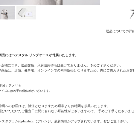
返品についての詳
商品にはペデスタル リングケースが付属いたします。
 一点物につき、返品交換、入荷連絡待ちは受けておりません。予めご了承ください。
 本商品は、店頭、催事場、オンラインでの同時販売となりますため、先にご購入されたお
産国：アメリカ
サイズには若干の個体差がございます。
沖縄へのお届けは、陸送となりますため通常よりお時間を頂戴いたします。
選びいただいたご指定日に間に合わない可能性がございますので、 予めご了承くださいま
ンスタグラム
@pluiehair
にアレンジ、最新情報がアップされています。ぜひご覧下さい。