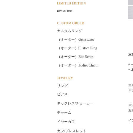
LIMITED EDITION
Revival Item
CUSTOM ORDER
カスタムリング
（オーダー）Gemstones
（オーダー）Custom Ring
本
（オーダー）Bite Series
*
（オーダー）Zodiac Charm
*
JEWELRY
生
リング
※
ピアス
ネックレス/チョーカー
※
お
チャーム
イ
イヤーカフ
カフ/ブレスレット