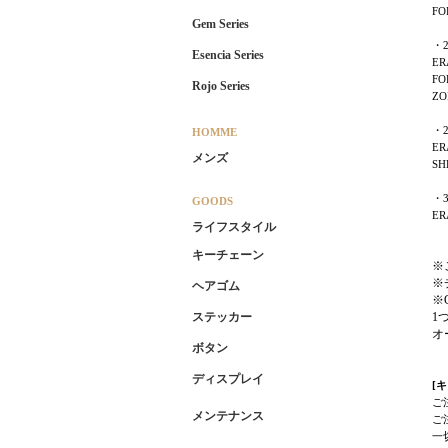
FO
Gem Series
・
Esencia Series
ER
FO
Rojo Series
ZO
・2
HOMME
ER
メンズ
SH
・
GOODS
ER
ライフスタイル
キーチェーン
※
※
ヘアゴム
※
1
ステッカー
オ
ボタン
ディスプレイ
[
ご
メンテナンス
ご
一