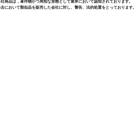
当社商品は，著作物かつ周知な形態として業界において認知されております。
過去において類似品を販売した会社に対し、警告、法的処置をとっております