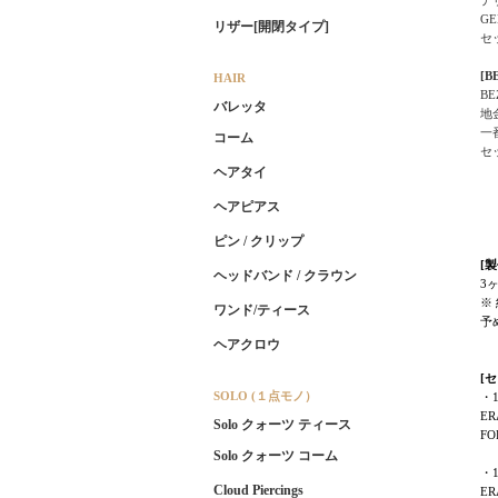
G
リザー[開閉タイプ]
セ
[
HAIR
B
バレッタ
地
一
コーム
セ
ヘアタイ
ヘアピアス
ピン / クリップ
[
ヘッドバンド / クラウン
3
※
ワンド/ティース
予
ヘアクロウ
[
SOLO (１点モノ）
・
ER
Solo クォーツ ティース
FO
Solo クォーツ コーム
・1
Cloud Piercings
ER