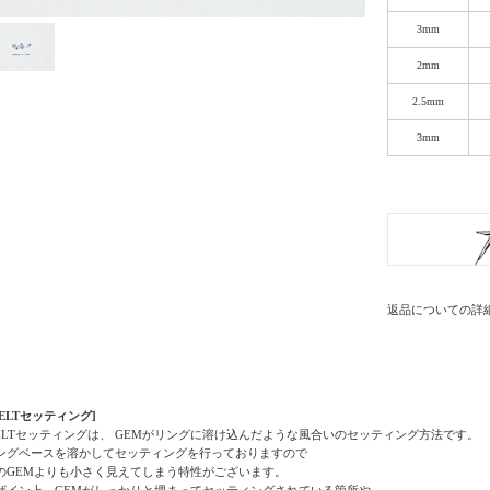
3mm
2mm
2.5mm
3mm
返品についての詳
MELTセッティング]
ELTセッティングは、 GEMがリングに溶け込んだような風合いのセッティング方法です。
ングベースを溶かしてセッティングを行っておりますので
のGEMよりも小さく見えてしまう特性がございます。
ザイン上、GEMがしっかりと埋まってセッティングされている箇所や、