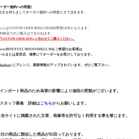
オーダー規約への同意]
注文を持ちましてオーダー規約への同意とさて頂きます。
ちらはCUSTOM ODER RING,CHARM専用GEMとなります。
EM単品でのご購入はできかねます。
ずCUSTOM ODER RING,と合わせてご購入ください。
arts/BITE/FULL MOON/SHELL Mをご希望のお客様は
ールまたは直営店、催事にてオーダーをお受けしております。
uiehair
にアレンジ、最新情報がアップされています。ぜひご覧下さい。
* インポート商品のため為替の影響により値段の変動がございます。
* スタッフ募集 詳細は
こちら
からお願いします。
※当サイトに掲載された文章、画像等を許可なく利用する事を禁じます。
当社の商品に類似した商品が出回っております。