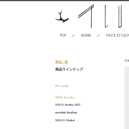
TOP
HOME
YEUX ET LIG
TO
商品一覧
商品ラインナップ
Pre-order
NEW Jewelry
SOLO Jewelry 2025
unveiled dualism
SIGLO Choker