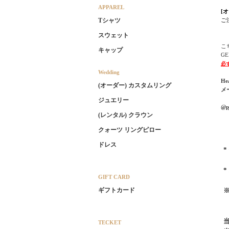
APPAREL
[
ご
Tシャツ
スウェット
こ
キャップ
G
必
Wedding
He
(オーダー) カスタムリング
メ
ジュエリー
@pl
(レンタル) クラウン
クォーツ リングピロー
ドレス
GIFT CARD
ギフトカード
TECKET