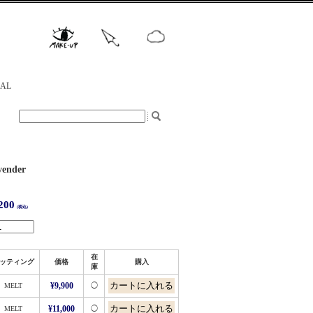
NAL
nder
200
(税込)
在
ッティング
価格
購入
庫
MELT
¥9,900
◯
MELT
¥11,000
◯