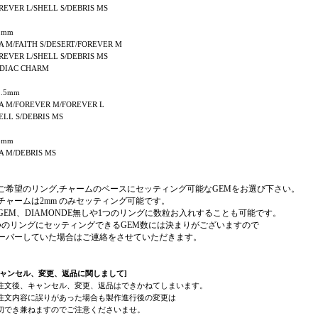
REVER L/SHELL S/DEBRIS MS
2mm
A M/FAITH S/DESERT/FOREVER M
REVER L/SHELL S/DEBRIS MS
DIAC CHARM
.5mm
A M/FOREVER M/FOREVER L
ELL S/DEBRIS MS
3mm
A M/DEBRIS MS
ご希望のリング,チャームのベースにセッティング可能なGEMをお選び下さい。
チャームは2mm のみセッティング可能です。
GEM、DIAMONDE無しや1つのリングに数粒お入れすることも可能です。
つのリングにセッティングできるGEM数には決まりがございますので
ーバーしていた場合はご連絡をさせていただきます。
キャンセル、変更、返品に関しまして]
注文後、キャンセル、変更、返品はできかねてしまいます。
注文内容に誤りがあった場合も製作進行後の変更は
切でき兼ねますのでご注意くださいませ。