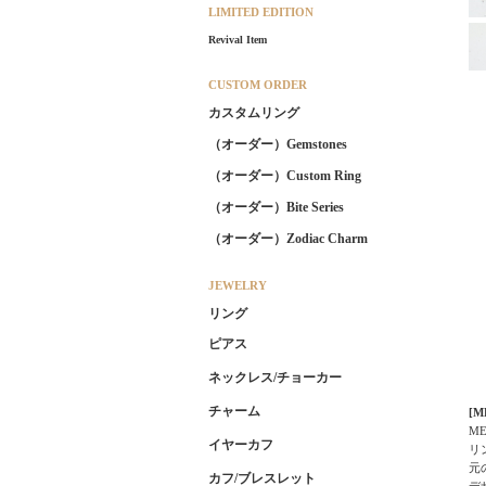
LIMITED EDITION
Revival Item
CUSTOM ORDER
カスタムリング
（オーダー）Gemstones
（オーダー）Custom Ring
（オーダー）Bite Series
（オーダー）Zodiac Charm
JEWELRY
リング
ピアス
ネックレス/チョーカー
チャーム
[
M
イヤーカフ
リ
元
カフ/ブレスレット
デ