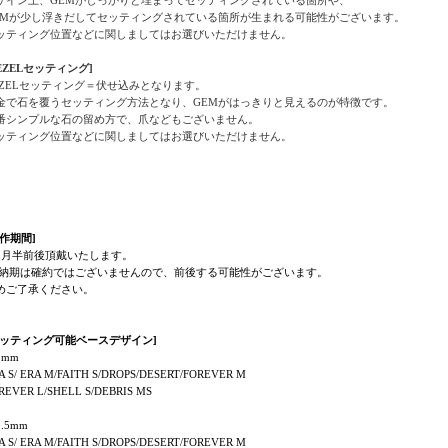
EMが少し浮きだしてセッティングされている箇所が生まれる可能性がございます。
ッティング位置などに関しましてはお選びいただけません。
BEZELセッティング]
EZELセッティング＝伏せ込みとなります。
金で石を覆うセッティング方法となり、GEMがはっきりと見えるのが特徴です。
番シンプルな石の留め方で、爪などもございません。
ッティング位置などに関しましてはお選びいただけません。
製作期間]
ヶ月半前後頂戴いたします。
 納期は確約ではございませんので、前後する可能性がございます。
めご了承ください。
セッティング可能ベースデザイン]
1mm
A S/ ERA M/FAITH S/DROPS/DESERT/FOREVER M
REVER L/SHELL S/DEBRIS MS
.5mm
A S/ ERA M/FAITH S/DROPS/DESERT/FOREVER M