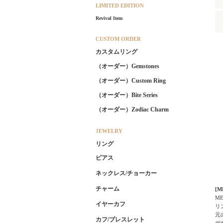
LIMITED EDITION
Revival Item
CUSTOM ORDER
カスタムリング
（オーダー）Gemstones
（オーダー）Custom Ring
（オーダー）Bite Series
（オーダー）Zodiac Charm
JEWELRY
リング
ピアス
ネックレス/チョーカー
チャーム
[
M
イヤーカフ
リ
元
カフ/ブレスレット
デ