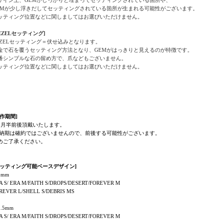
EMが少し浮きだしてセッティングされている箇所が生まれる可能性がございます。
ッティング位置などに関しましてはお選びいただけません。
BEZELセッティング]
EZELセッティング＝伏せ込みとなります。
金で石を覆うセッティング方法となり、GEMがはっきりと見えるのが特徴です。
番シンプルな石の留め方で、爪などもございません。
ッティング位置などに関しましてはお選びいただけません。
製作期間]
ヶ月半前後頂戴いたします。
 納期は確約ではございませんので、前後する可能性がございます。
めご了承ください。
セッティング可能ベースデザイン]
1mm
A S/ ERA M/FAITH S/DROPS/DESERT/FOREVER M
REVER L/SHELL S/DEBRIS MS
.5mm
A S/ ERA M/FAITH S/DROPS/DESERT/FOREVER M