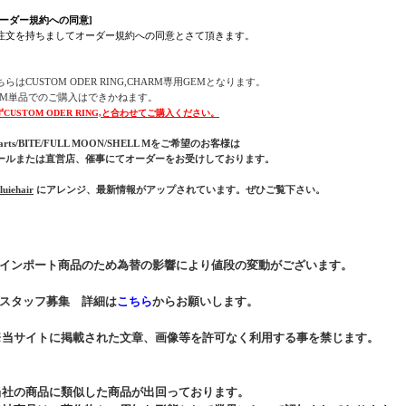
オーダー規約への同意]
注文を持ちましてオーダー規約への同意とさて頂きます。
ちらはCUSTOM ODER RING,CHARM専用GEMとなります。
EM単品でのご購入はできかねます。
ずCUSTOM ODER RING,と合わせてご購入ください。
arts/BITE/FULL MOON/SHELL Mをご希望のお客様は
ールまたは直営店、催事にてオーダーをお受けしております。
uiehair
にアレンジ、最新情報がアップされています。ぜひご覧下さい。
* インポート商品のため為替の影響により値段の変動がございます。
* スタッフ募集 詳細は
こちら
からお願いします。
※当サイトに掲載された文章、画像等を許可なく利用する事を禁じます。
当社の商品に類似した商品が出回っております。