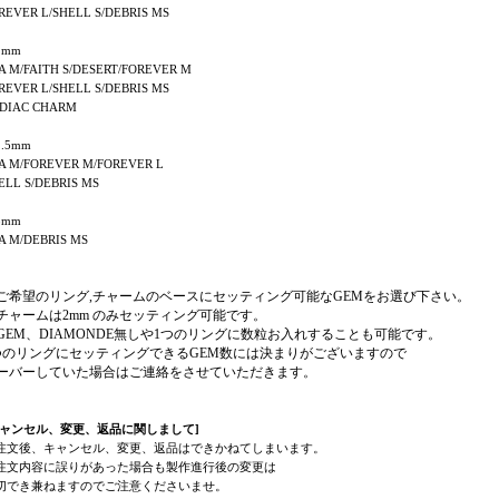
REVER L/SHELL S/DEBRIS MS
2mm
A M/FAITH S/DESERT/FOREVER M
REVER L/SHELL S/DEBRIS MS
DIAC CHARM
.5mm
A M/FOREVER M/FOREVER L
ELL S/DEBRIS MS
3mm
A M/DEBRIS MS
ご希望のリング,チャームのベースにセッティング可能なGEMをお選び下さい。
チャームは2mm のみセッティング可能です。
GEM、DIAMONDE無しや1つのリングに数粒お入れすることも可能です。
つのリングにセッティングできるGEM数には決まりがございますので
ーバーしていた場合はご連絡をさせていただきます。
キャンセル、変更、返品に関しまして]
注文後、キャンセル、変更、返品はできかねてしまいます。
注文内容に誤りがあった場合も製作進行後の変更は
切でき兼ねますのでご注意くださいませ。