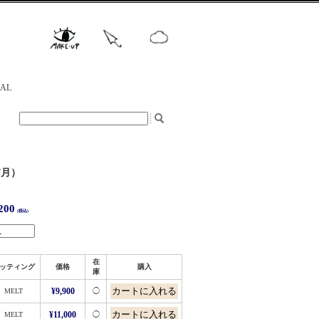
NAL
(7月）
200
(税込)
在
ッティング
価格
購入
庫
MELT
¥9,900
◯
MELT
¥11,000
◯