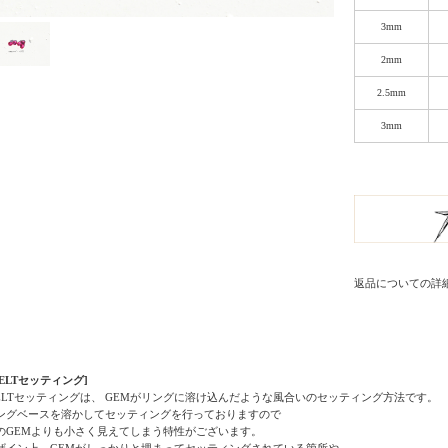
3mm
2mm
2.5mm
3mm
返品についての詳
MELTセッティング]
ELTセッティングは、 GEMがリングに溶け込んだような風合いのセッティング方法です。
ングベースを溶かしてセッティングを行っておりますので
のGEMよりも小さく見えてしまう特性がございます。
ザイン上、GEMがしっかりと埋まってセッティングされている箇所や、