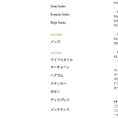
FO
Gem Series
・
Esencia Series
ER
FO
Rojo Series
ZO
・2
HOMME
ER
メンズ
SH
・
GOODS
ER
ライフスタイル
キーチェーン
※
※
ヘアゴム
※
1
ステッカー
オ
ボタン
ディスプレイ
[
ご
メンテナンス
ご
一