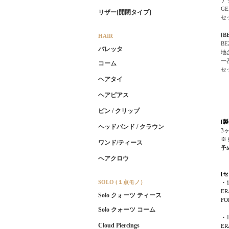
G
リザー[開閉タイプ]
セ
[
HAIR
B
バレッタ
地
一
コーム
セ
ヘアタイ
ヘアピアス
ピン / クリップ
[
ヘッドバンド / クラウン
3
※
ワンド/ティース
予
ヘアクロウ
[
SOLO (１点モノ）
・
ER
Solo クォーツ ティース
FO
Solo クォーツ コーム
・1
Cloud Piercings
ER