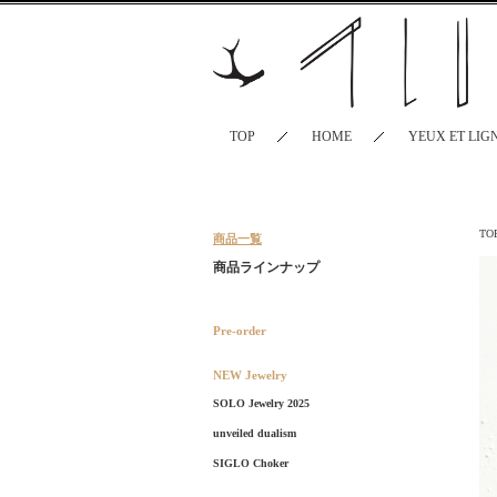
TOP
HOME
YEUX ET LIG
TO
商品一覧
商品ラインナップ
Pre-order
NEW Jewelry
SOLO Jewelry 2025
unveiled dualism
SIGLO Choker