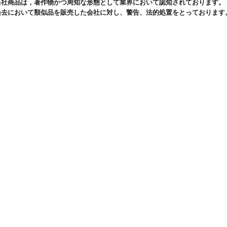
当社商品は，著作物かつ周知な形態として業界において認知されております。
過去において類似品を販売した会社に対し、警告、法的処置をとっております