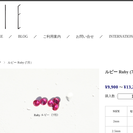
NE
BLOG
ご利用案内
お問い合せ
INTERNATIO
P
ルビー Ruby (7月）
ルビー Ruby 
¥9,900
¥13,
〜
購入数 :
SIZE
セ
2mm
2.5mm