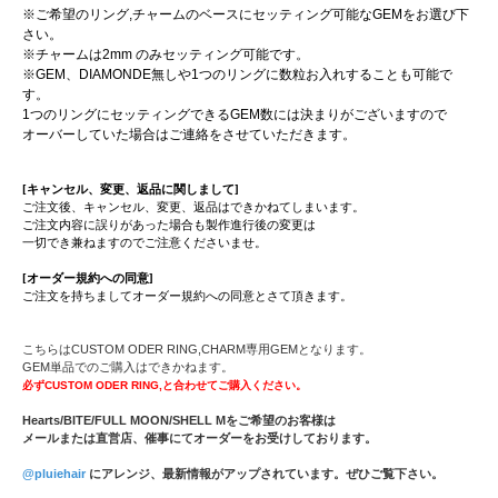
※ご希望のリング,チャームのベースにセッティング可能なGEMをお選び下
さい。
※チャームは2mm のみセッティング可能です。
※GEM、DIAMONDE無しや1つのリングに数粒お入れすることも可能で
す。
1つのリングにセッティングできるGEM数には決まりがございますので
オーバーしていた場合はご連絡をさせていただきます。
[キャンセル、変更、返品に関しまして]
ご注文後、キャンセル、変更、返品はできかねてしまいます。
ご注文内容に誤りがあった場合も製作進行後の変更は
一切でき兼ねますのでご注意くださいませ。
[オーダー規約への同意]
ご注文を持ちましてオーダー規約への同意とさて頂きます。
こちらはCUSTOM ODER RING,CHARM専用GEMとなります。
GEM単品でのご購入はできかねます。
必ずCUSTOM ODER RING,と合わせてご購入ください。
Hearts/BITE/FULL MOON/SHELL Mをご希望のお客様は
メールまたは直営店、催事にてオーダーをお受けしております。
@pluiehair
にアレンジ、最新情報がアップされています。ぜひご覧下さい。