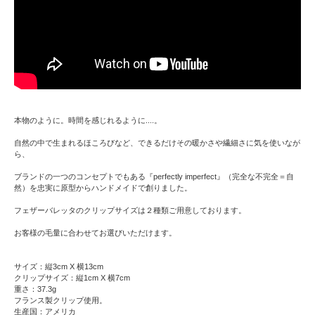
本物のように。時間を感じれるように....。
自然の中で生まれるほころびなど、できるだけその暖かさや繊細さに気を使いなが
ら、
ブランドの一つのコンセプトでもある『perfectly imperfect』（完全な不完全＝自
然）を忠実に原型からハンドメイドで創りました。
フェザーバレッタのクリップサイズは２種類ご用意しております。
お客様の毛量に合わせてお選びいただけます。
サイズ：縦3cm X 横13cm
クリップサイズ：縦1cm X 横7cm
重さ：37.3g
フランス製クリップ使用。
生産国：アメリカ