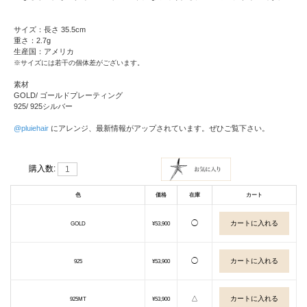
サイズ：長さ 35.5cm
重さ：2.7g
生産国：アメリカ
※サイズには若干の個体差がございます。
素材
GOLD/ ゴールドプレーティング
925/ 925シルバー
@pluiehair
にアレンジ、最新情報がアップされています。ぜひご覧下さい。
購入数:
色
価格
在庫
カート
◯
GOLD
¥53,900
◯
925
¥53,900
△
925MT
¥53,900