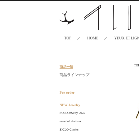
TOP
HOME
YEUX ET LIG
TO
商品一覧
商品ラインナップ
Pre-order
NEW Jewelry
SOLO Jewelry 2025
unveiled dualism
SIGLO Choker