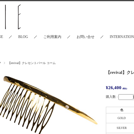
NE
BLOG
ご利用案内
お問い合せ
INTERNATIO
P
【revival】クレセントパール コーム
【revival
¥26,400
(税込)
購入数 :
色
GOLD
SILVER