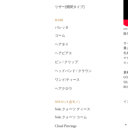
リザー[開閉タイプ]
HAIR
バレッタ
rev
販売
コーム
サ
ヘアタイ
重さ
生
ヘアピアス
※
ピン / クリップ
※
ヘッドバンド / クラウン
素
G
ワンド/ティース
S
R
ヘアクロウ
イ
SOLO (１点モノ）
Solo クォーツ ティース
Solo クォーツ コーム
Cloud Piercings