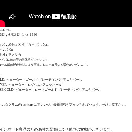
ival item
日：6月26日（水）19:00 -
イズ：縦4cm X 横（カーブ）15cm
：18.6g
産国：アメリカ
サイズには若干の個体差がございます。
コーム部は製造時期により画像のものとは異なる場合がございます。
材
OLD/ ピューター＋ゴールドプレーティング+アコヤパール
ILVER/ ピューター＋ロジウム+アコヤパール
OSE GOLD/ ピューター＋ローズゴールドプレーティング+アコヤパール
ンスタグラム
@pluiehair
にアレンジ、最新情報がアップされています。ぜひご覧下さい。
* インポート商品のため為替の影響により値段の変動がございます。