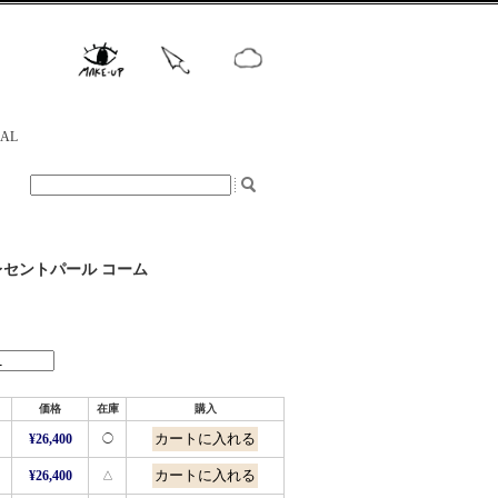
NAL
】クレセントパール コーム
価格
在庫
購入
¥26,400
◯
¥26,400
△