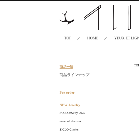
TOP
HOME
YEUX ET LIG
TO
商品一覧
商品ラインナップ
Pre-order
NEW Jewelry
SOLO Jewelry 2025
unveiled dualism
SIGLO Choker