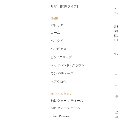
リザー[開閉タイプ]
＊
＊
HAIR
バレッタ
素
G
コーム
S
R
ヘアタイ
ヘアピアス
イ
ピン / クリップ
ヘッドバンド / クラウン
ワンド/ティース
ヘアクロウ
SOLO (１点モノ）
Solo クォーツ ティース
Solo クォーツ コーム
Cloud Piercings