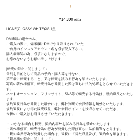
¥14,300
(税込)
LIGNE(GLOSSY WHITE)XS 1点
DM通販の場合のみ、
ご購入の際に、備考欄にDMでやり取りされていた
ご自身のインスタアカウント名を必ず記入下さい。
購入者確認の為、必須になりますので、
お忘れないようお願い申し上げます。
[転売の禁止に関しまして」
営利を目的として商品の予約・購入等を行ない、
第三者に転売すること、又は転売を試みる行為を禁止いたします。
写真の著作権侵害、転売行為が発覚した際は直ちに法的処置をとらせていただきま
す。
ネットオークション、フリマサイト、SNS等で転売する行為は、規約違反といたし
ます。
規約違反行為が発覚した場合には、弊社判断で会員情報を無効といたします。
規約違反により得た販売収益、弊社会員ポイントを没収させていただき、
今後のご購入はお断りさせていただきます。
・ いかなる場合も転売、契約内容外を試みる行為を禁止いたします。
・著作権侵害、転売行為の行為が発覚した際は直ちに法的措置をとります。
・規約違反行為が発覚した場合は、違反にて得た収益及び、違約金を頂きます。
「貸与権の禁止に関しまして」