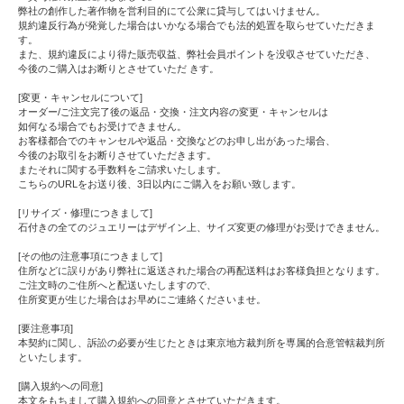
弊社の創作した著作物を営利目的にて公衆に貸与してはいけません。
規約違反行為が発覚した場合はいかなる場合でも法的処置を取らせていただきま
す。
また、規約違反により得た販売収益、弊社会員ポイントを没収させていただき、
今後のご購入はお断りとさせていただ きす。
[変更・キャンセルについて]
オーダー/ご注文完了後の返品・交換・注文内容の変更・キャンセルは
如何なる場合でもお受けできません。
お客様都合でのキャンセルや返品・交換などのお申し出があった場合、
今後のお取引をお断りさせていただきます。
またそれに関する手数料をご請求いたします。
こちらのURLをお送り後、3日以内にご購入をお願い致します。
[リサイズ・修理につきまして]
石付きの全てのジュエリーはデザイン上、サイズ変更の修理がお受けできません。
[その他の注意事項につきまして]
住所などに誤りがあり弊社に返送された場合の再配送料はお客様負担となります。
ご注文時のご住所へと配送いたしますので、
住所変更が生じた場合はお早めにご連絡くださいませ。
[要注意事項]
本契約に関し、訴訟の必要が生じたときは東京地方裁判所を専属的合意管轄裁判所
といたします。
[購入規約への同意]
本文をもちまして購入規約への同意とさせていただきます。