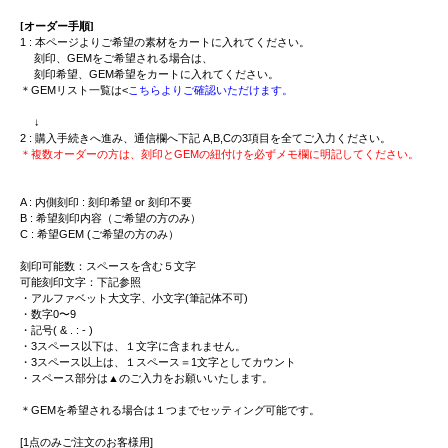
[オーダー手順]
1 : 本ページよりご希望の素材をカートに入れてください。
刻印、GEMをご希望される場合は、
刻印希望、GEM希望をカートに入れてください。
＊GEMリスト一覧は<
こちらよりご確認いただけます。
↓
2 : 購入手続きへ進み、通信欄へ下記 A,B,Cの3項目を全てご入力ください。
＊複数オーダーの方は、刻印とGEMの紐付けを必ずメモ欄に明記してください。
A : 内側刻印 : 刻印希望 or 刻印不要
B : 希望刻印内容（ご希望の方のみ）
C : 希望GEM (ご希望の方のみ）
刻印可能数：スペースを含む５文字
可能刻印文字：下記参照
・アルファベット大文字、小文字(筆記体不可)
・数字0〜9
・記号( & . : - )
・3スペース以下は、１文字に含まれません。
・3スペース以上は、１スペース＝1文字としてカウント
・スペース部分は▲のご入力をお願いいたします。
＊GEMを希望される場合は１つまでセッティング可能です。
[1点のみご注文のお客様用]