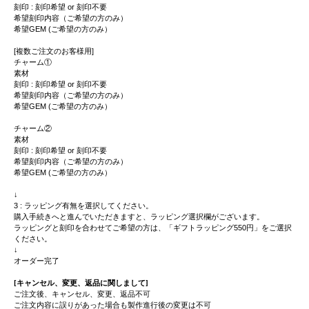
刻印 : 刻印希望 or 刻印不要
希望刻印内容（ご希望の方のみ）
希望GEM (ご希望の方のみ）
[複数ご注文のお客様用]
チャーム①
素材
刻印 : 刻印希望 or 刻印不要
希望刻印内容（ご希望の方のみ）
希望GEM (ご希望の方のみ）
チャーム②
素材
刻印 : 刻印希望 or 刻印不要
希望刻印内容（ご希望の方のみ）
希望GEM (ご希望の方のみ）
↓
3 : ラッピング有無を選択してください。
購入手続きへと進んでいただきますと、ラッピング選択欄がございます。
ラッピングと刻印を合わせてご希望の方は、「ギフトラッピング550円」をご選択
ください。
↓
オーダー完了
[キャンセル、変更、返品に関しまして]
ご注文後、キャンセル、変更、返品不可
ご注文内容に誤りがあった場合も製作進行後の変更は不可