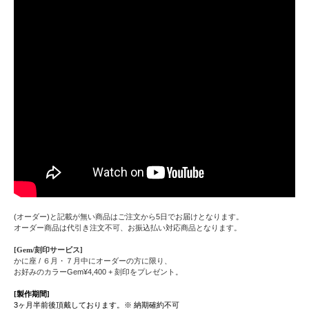
(オーダー)と記載が無い商品はご注文から5日でお届けとなります。
オーダー商品は代引き注文不可、お振込払い対応商品となります。
[Gem/刻印サービス]
かに座 / ６月・７月中にオーダーの方に限り、
お好みのカラーGem¥4,400 + 刻印をプレゼント。
[製作期間]
3ヶ月半前後頂戴しております。※ 納期確約不可