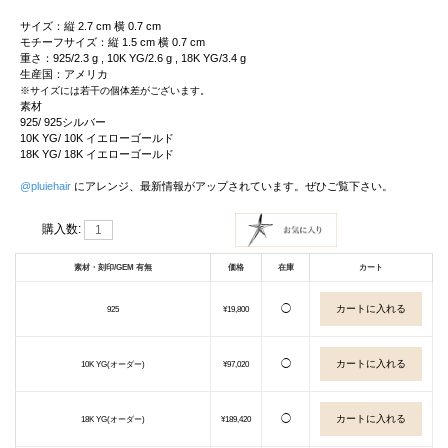
サイズ：縦 2.7 cm 横 0.7 cm
モチーフサイズ：縦 1.5 cm 横 0.7 cm
重さ：925/2.3 g , 10K YG/2.6 g , 18K YG/3.4 g
生産国：アメリカ
※サイズには若干の個体差がございます。
素材
925/ 925シルバー
10K YG/ 10K イエローゴールド
18K YG/ 18K イエローゴールド
@pluiehair
にアレンジ、最新情報がアップされています。ぜひご覧下さい。
購入数:
素材・刻印/GEM 有無
価格
在庫
カート
◯
925
¥19,800
◯
10K YG(オーダー)
¥97,020
◯
18K YG(オーダー)
¥189,420