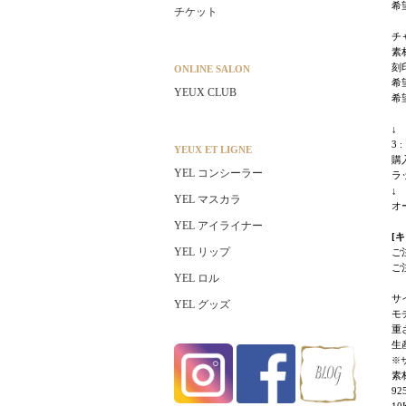
希
チケット
チ
素
刻印
ONLINE SALON
希
YEUX CLUB
希
↓
3
YEUX ET LIGNE
購
YEL コンシーラー
ラ
↓
YEL マスカラ
オ
YEL アイライナー
[
YEL リップ
ご
ご
YEL ロル
サイ
YEL グッズ
モチ
重さ
生
※
素
92
10