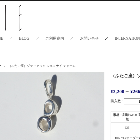
NE
BLOG
ご利用案内
お問い合せ
INTERNATIO
P
（ふたご座）ゾディアック ジェミナイ チャーム
（ふたご座）ゾ
¥2,200
¥266
〜
購入数 :
素材・刻印/GEM 
無
925
10K YG(オーダー)