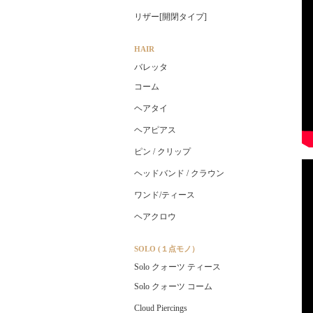
リザー[開閉タイプ]
HAIR
バレッタ
コーム
ヘアタイ
ヘアピアス
ピン / クリップ
ヘッドバンド / クラウン
ワンド/ティース
ヘアクロウ
SOLO (１点モノ）
Solo クォーツ ティース
Solo クォーツ コーム
Cloud Piercings