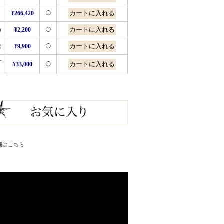
¥266,420
◯
)
¥2,200
◯
)
¥9,900
◯
ー
¥33,000
◯
細はこちら