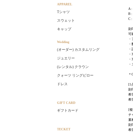
APPAREL
A 
Tシャツ
B
C
スウェット
刻
キャップ
可
・
Wedding
・
・記
(オーダー) カスタムリング
・
ジュエリー
・
・
(レンタル) クラウン
＊
クォーツ リングピロー
ドレス
[
刻印
希
希
GIFT CARD
[
ギフトカード
チ
素
刻印
TECKET
希