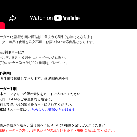
オーダー)と記載が無い商品はご注文から5日でお届けとなります。
ーダー商品は代引き注文不可、お振込払い対応商品となります。
Gem/刻印サービス]
たご座 / ５月・６月中にオーダーの方に限り、
好みのカラーGem ¥4,000+ 刻印をプレゼント。
製作期間]
ヶ月半前後頂戴しております。※ 納期確約不可
オーダー手順]
 : 本ページよりご希望の素材をカートに入れてください。
印、GEMをご希望される場合は、
印希望、GEM希望をカートに入れてください。
GEMリスト一覧は<
こちらよりご確認いただけます。
↓
 : 購入手続きへ進み、通信欄へ下記 A,B,Cの3項目を全てご入力ください。
複数オーダーの方は、刻印とGEMの紐付けを必ずメモ欄に明記してください。