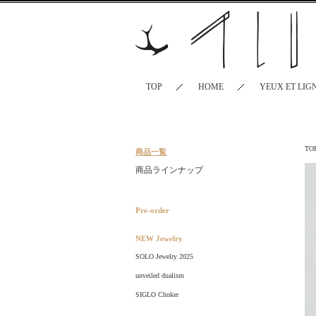
TOP
HOME
YEUX ET LIG
TO
商品一覧
商品ラインナップ
Pre-order
NEW Jewelry
SOLO Jewelry 2025
unveiled dualism
SIGLO Choker