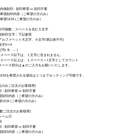
: 内側刻印 : 刻印希望 or 刻印不要
 : 希望刻印内容（ご希望の方のみ）
 : 希望GEM (ご希望の方のみ）
印可能数：スペースを含む５文字
能刻印文字：下記参照
アルファベット大文字、小文字(筆記体不可)
数字0〜9
号( & . : - )
3スペース以下は、１文字に含まれません。
3スペース以上は、１スペース＝1文字としてカウント
スペース部分は▲のご入力をお願いいたします。
GEMを希望される場合は１つまでセッティング可能です。
1点のみご注文のお客様用]
 : 刻印希望 or 刻印不要
望刻印内容（ご希望の方のみ）
望GEM (ご希望の方のみ）
複数ご注文のお客様用]
ャーム①
材
 : 刻印希望 or 刻印不要
望刻印内容（ご希望の方のみ）