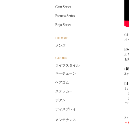
Gem Series
Esencia Series
Rojo Series
(
HOMME
オ
メンズ
[
ふ
GOODS
お
ライフスタイル
[
キーチェーン
3
ヘアゴム
[
1
ステッカー
刻
刻
ボタン
＊
ディスプレイ
2
メンテナンス
＊