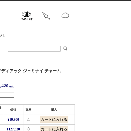
NAL
ディアック ジェミナイ チャーム
,420
(税込)
有
価格
在庫
購入
¥19,800
△
¥127,820
◯