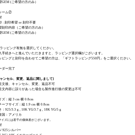
望GEM (ご希望の方のみ）
ャーム②
材
 : 刻印希望 or 刻印不要
望刻印内容（ご希望の方のみ）
望GEM (ご希望の方のみ）
 : ラッピング有無を選択してください。
入手続きへと進んでいただきますと、ラッピング選択欄がございます。
ッピングと刻印を合わせてご希望の方は、「ギフトラッピング550円」をご選択ください。
ーダー完了
キャンセル、変更、返品に関しまして]
注文後、キャンセル、変更、返品不可
注文内容に誤りがあった場合も製作進行後の変更は不可
ズ：縦 3 cm 横 0.8cm
ーフサイズ：縦 1.9 cm 横 0.8cm
：925/3.3 g , 10K YG/3.7 g , 18K YG/5 g
産国：アメリカ
サイズには若干の個体差がございます。
材
5/ 925シルバー
K YG/ 10K イエローゴールド