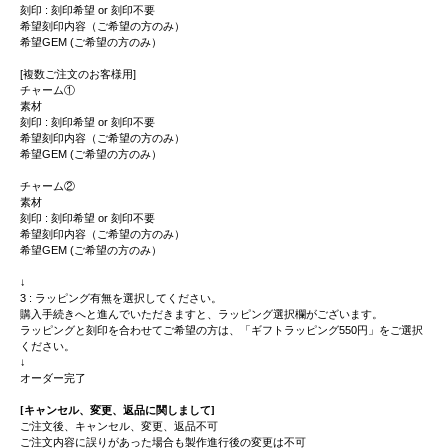
刻印 : 刻印希望 or 刻印不要
希望刻印内容（ご希望の方のみ）
希望GEM (ご希望の方のみ）
[複数ご注文のお客様用]
チャーム①
素材
刻印 : 刻印希望 or 刻印不要
希望刻印内容（ご希望の方のみ）
希望GEM (ご希望の方のみ）
チャーム②
素材
刻印 : 刻印希望 or 刻印不要
希望刻印内容（ご希望の方のみ）
希望GEM (ご希望の方のみ）
↓
3 : ラッピング有無を選択してください。
購入手続きへと進んでいただきますと、ラッピング選択欄がございます。
ラッピングと刻印を合わせてご希望の方は、「ギフトラッピング550円」をご選択
ください。
↓
オーダー完了
[キャンセル、変更、返品に関しまして]
ご注文後、キャンセル、変更、返品不可
ご注文内容に誤りがあった場合も製作進行後の変更は不可