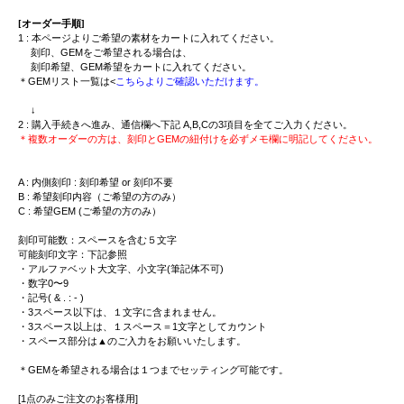
[オーダー手順]
1 : 本ページよりご希望の素材をカートに入れてください。
刻印、GEMをご希望される場合は、
刻印希望、GEM希望をカートに入れてください。
＊GEMリスト一覧は<
こちらよりご確認いただけます。
↓
2 : 購入手続きへ進み、通信欄へ下記 A,B,Cの3項目を全てご入力ください。
＊複数オーダーの方は、刻印とGEMの紐付けを必ずメモ欄に明記してください。
A : 内側刻印 : 刻印希望 or 刻印不要
B : 希望刻印内容（ご希望の方のみ）
C : 希望GEM (ご希望の方のみ）
刻印可能数：スペースを含む５文字
可能刻印文字：下記参照
・アルファベット大文字、小文字(筆記体不可)
・数字0〜9
・記号( & . : - )
・3スペース以下は、１文字に含まれません。
・3スペース以上は、１スペース＝1文字としてカウント
・スペース部分は▲のご入力をお願いいたします。
＊GEMを希望される場合は１つまでセッティング可能です。
[1点のみご注文のお客様用]