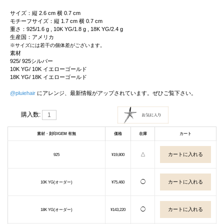
サイズ：縦 2.6 cm 横 0.7 cm
モチーフサイズ：縦 1.7 cm 横 0.7 cm
重さ：925/1.6 g , 10K YG/1.8 g , 18K YG/2.4 g
生産国：アメリカ
※サイズには若干の個体差がございます。
素材
925/ 925シルバー
10K YG/ 10K イエローゴールド
18K YG/ 18K イエローゴールド
@pluiehair
にアレンジ、最新情報がアップされています。ぜひご覧下さい。
購入数:
素材・刻印/GEM 有無
価格
在庫
カート
△
925
¥19,800
◯
10K YG(オーダー)
¥75,460
◯
18K YG(オーダー)
¥143,220