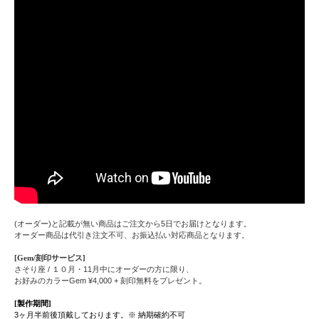
(オーダー)と記載が無い商品はご注文から5日でお届けとなります。
オーダー商品は代引き注文不可、お振込払い対応商品となります。
[Gem/刻印サービス]
さそり座 / １０月・11月中にオーダーの方に限り、
お好みのカラーGem ¥4,000 + 刻印無料をプレゼント。
[製作期間]
3ヶ月半前後頂戴しております。※ 納期確約不可