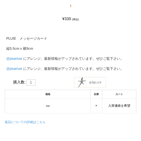
¥330
(税込)
PLUIE メッセージカード
縦5.5cm x 横9cm
@pluiehair
にアレンジ、最新情報がアップされています。ぜひご覧下さい。
@pluiehair
にアレンジ、最新情報がアップされています。ぜひご覧下さい。
購入数:
価格
在庫
カート
×
入荷連絡を希望
¥330
返品についての詳細はこちら
.