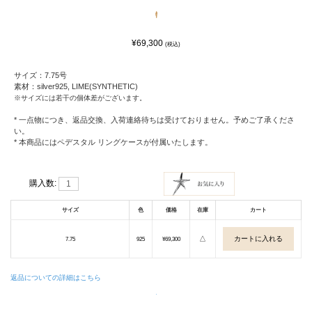
¥69,300
(税込)
サイズ：7.75号
素材：silver925, LIME(SYNTHETIC)
※サイズには若干の個体差がございます。
* 一点物につき、返品交換、入荷連絡待ちは受けておりません。予めご了承くださ
い。
* 本商品にはペデスタル リングケースが付属いたします。
購入数:
サイズ
色
価格
在庫
カート
△
7.75
925
¥69,300
返品についての詳細はこちら
.