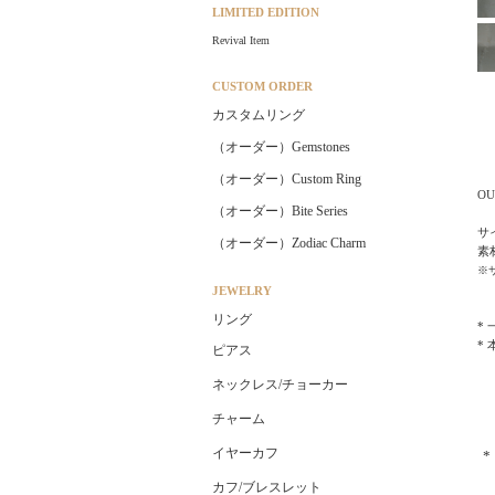
LIMITED EDITION
Revival Item
CUSTOM ORDER
カスタムリング
（オーダー）Gemstones
（オーダー）Custom Ring
OU
（オーダー）Bite Series
サ
（オーダー）Zodiac Charm
素材
※
JEWELRY
リング
*
*
ピアス
ネックレス/チョーカー
チャーム
イヤーカフ
カフ/ブレスレット