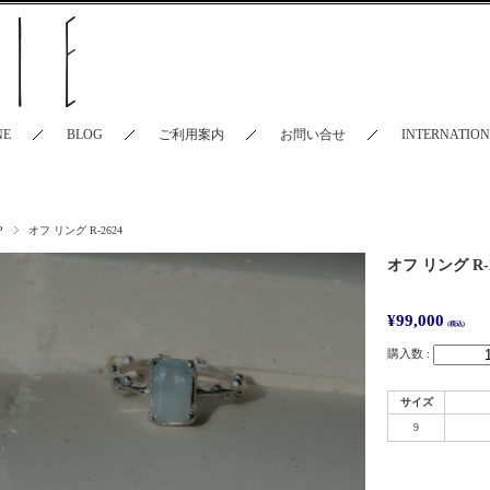
NE
BLOG
ご利用案内
お問い合せ
INTERNATIO
P
オフ リング R-2624
オフ リング R-2
¥99,000
(税込)
購入数 :
サイズ
9