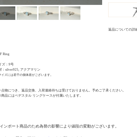
返品についての詳
F Ring
イズ：9号
：silver925, アクアマリン
サイズには若干の個体差がございます。
 一点物につき、返品交換、入荷連絡待ちは受けておりません。予めご了承ください。
 本商品にはペデスタル リングケースが付属いたします。
* インポート商品のため為替の影響により値段の変動がございます。