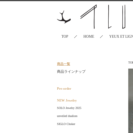
TOP
HOME
YEUX ET LIG
TO
商品一覧
商品ラインナップ
Pre-order
NEW Jewelry
SOLO Jewelry 2025
unveiled dualism
SIGLO Choker