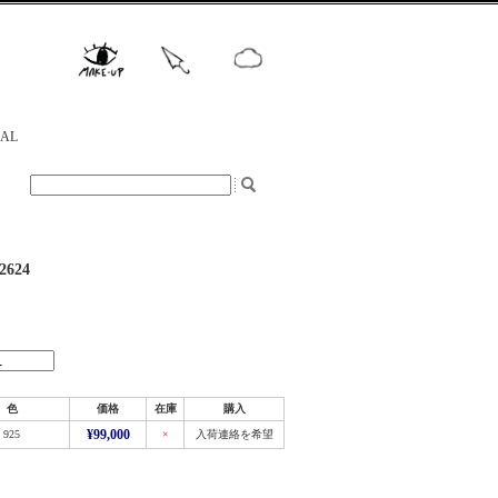
NAL
624
色
価格
在庫
購入
925
¥99,000
×
入荷連絡を希望