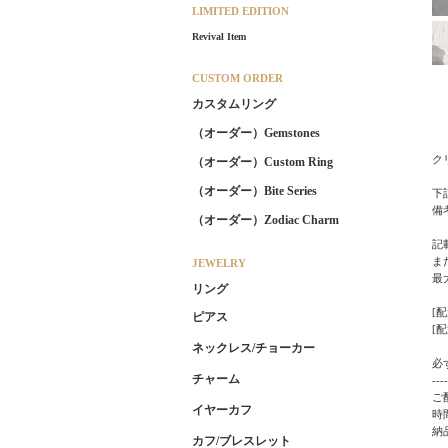
LIMITED EDITION
Revival Item
CUSTOM ORDER
カスタムリング
（オーダー）Gemstones
ク
（オーダー）Custom Ring
（オーダー）Bite Series
下
備
（オーダー）Zodiac Charm
記
ま
JEWELRY
最
リング
[配
ピアス
[配
ネックレス/チョーカー
必
チャーム
----
ご
イヤーカフ
時
納
カフ/ブレスレット
----