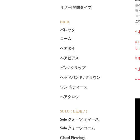
※
リザー[開閉タイプ]
※
※
ご
HAIR
バレッタ
*
コーム
*
し
ヘアタイ
ヘアピアス
*
ピン / クリップ
*
ヘッドバンド / クラウン
*
ワンド/ティース
ヘアクロウ
SOLO (１点モノ）
Solo クォーツ ティース
Solo クォーツ コーム
Cloud Piercings