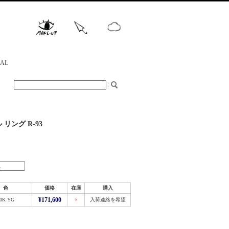
NAL
リング R-93
色
価格
在庫
購入
0K YG
¥171,600
×
入荷連絡を希望