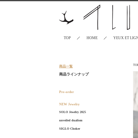
TOP
HOME
YEUX ET LIG
TO
商品一覧
商品ラインナップ
Pre-order
NEW Jewelry
SOLO Jewelry 2025
unveiled dualism
SIGLO Choker