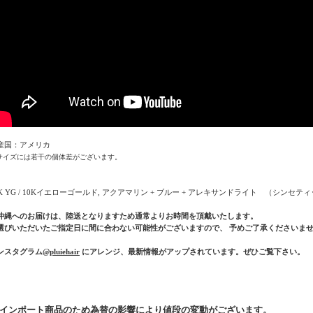
産国：アメリカ
サイズには若干の個体差がございます。
0K YG / 10Kイエローゴールド, アクアマリン + ブルー + アレキサンドライト （シンセテ
沖縄へのお届けは、陸送となりますため通常よりお時間を頂戴いたします。
選びいただいたご指定日に間に合わない可能性がございますので、 予めご了承くださいま
ンスタグラム
@pluiehair
にアレンジ、最新情報がアップされています。ぜひご覧下さい。
* インポート商品のため為替の影響により値段の変動がございます。