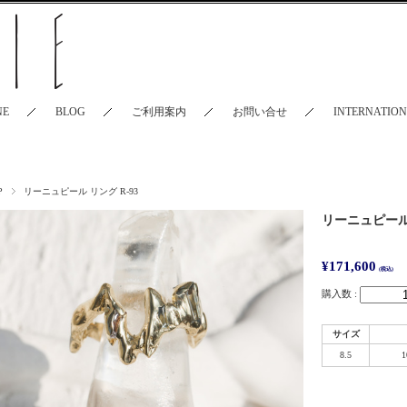
NE
BLOG
ご利用案内
お問い合せ
INTERNATIO
P
リーニュピール リング R-93
リーニュピール 
¥171,600
(税込)
購入数 :
サイズ
8.5
1