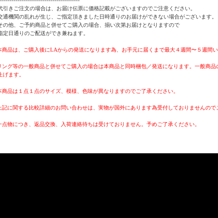
代引きご注文の場合は、お届け伝票に価格記載がございますのでご注意ください。
交通機関の乱れが生じ、ご指定頂きました日時通りのお届けができない場合がございます。
その他、ご予約商品と併せてご購入の場合、揃い次第お届けとなりますので
指定日通りのご配送ができ兼ねます。
 本商品は、ご購入後にLAからの発送になります為、お手元に届くまで最大４週間〜５週間
 リング等の一般商品と併せてご購入の場合は本商品と同時梱包／発送になります。一般商
上げます。
 本商品は１点１点のサイズ、模様、色味が異なりますのでご了承ください。
 上記に関する比較詳細のお問い合わせは、実物が国外にあります為受付しておりませんので
 一点物につき、返品交換、入荷連絡待ちは受けておりません。予めご了承ください。