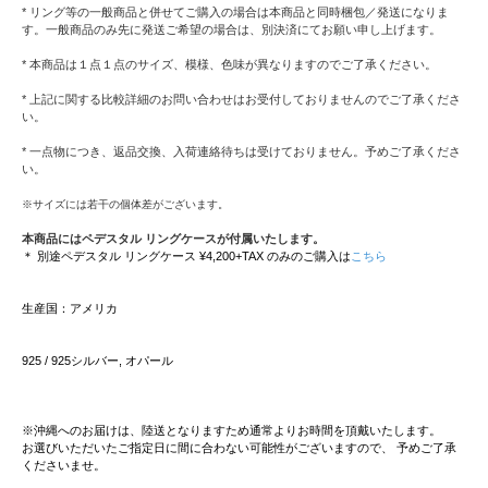
* リング等の一般商品と併せてご購入の場合は本商品と同時梱包／発送になりま
す。一般商品のみ先に発送ご希望の場合は、別決済にてお願い申し上げます。
* 本商品は１点１点のサイズ、模様、色味が異なりますのでご了承ください。
* 上記に関する比較詳細のお問い合わせはお受付しておりませんのでご了承くださ
い。
* 一点物につき、返品交換、入荷連絡待ちは受けておりません。予めご了承くださ
い。
※サイズには若干の個体差がございます。
本商品にはペデスタル リングケースが付属いたします。
＊ 別途ペデスタル リングケース ¥4,200+TAX のみのご購入は
こちら
生産国：アメリカ
925 / 925シルバー, オパール
※沖縄へのお届けは、陸送となりますため通常よりお時間を頂戴いたします。
お選びいただいたご指定日に間に合わない可能性がございますので、 予めご了承
くださいませ。