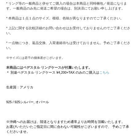
* リング等の一般商品と併せてご購入の場合は本商品と同時梱包／発送になりま
す。一般商品のみ先に発送ご希望の場合は、別決済にてお願い申し上げます。
* 本商品は１点１点のサイズ、模様、色味が異なりますのでご了承ください。
* 上記に関する比較詳細のお問い合わせはお受付しておりませんのでご了承くださ
い。
* 一点物につき、返品交換、入荷連絡待ちは受けておりません。予めご了承くださ
い。
※サイズには若干の個体差がございます。
本商品にはペデスタル リングケースが付属いたします。
＊ 別途ペデスタル リングケース ¥4,200+TAX のみのご購入は
こちら
生産国：アメリカ
925 / 925シルバー, オパール
※沖縄へのお届けは、陸送となりますため通常よりお時間を頂戴いたします。
お選びいただいたご指定日に間に合わない可能性がございますので、 予めご了承
くださいませ。