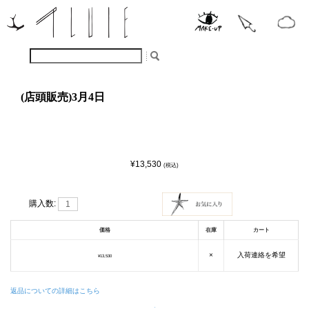
(店頭販売)3月4日
¥13,530
(税込)
購入数:
価格
在庫
カート
×
入荷連絡を希望
¥13,530
返品についての詳細はこちら
.