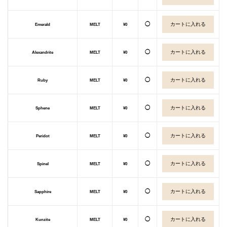
◯
Emerald
MELT
¥0
◯
Alexandrite
MELT
¥0
◯
Ruby
MELT
¥0
◯
Sphene
MELT
¥0
◯
Peridot
MELT
¥0
◯
Spinel
MELT
¥0
◯
Sapphire
MELT
¥0
◯
Kunzite
MELT
¥0