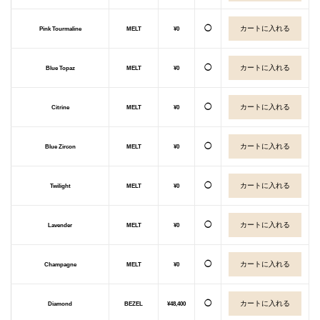
◯
Pink Tourmaline
MELT
¥0
◯
Blue Topaz
MELT
¥0
◯
Citrine
MELT
¥0
◯
Blue Zircon
MELT
¥0
◯
Twilight
MELT
¥0
◯
Lavender
MELT
¥0
◯
Champagne
MELT
¥0
◯
Diamond
BEZEL
¥48,400