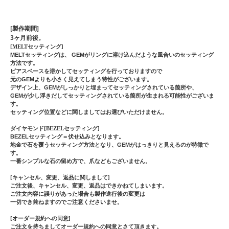
[製作期間]
3ヶ月前後。
[MELTセッティング]
MELTセッティングは、 GEMがリングに溶け込んだような風合いのセッティング
方法です。
ピアスベースを溶かしてセッティングを行っておりますので
元のGEMよりも小さく見えてしまう特性がございます。
デザイン上、GEMがしっかりと埋まってセッティングされている箇所や、
GEMが少し浮きだしてセッティングされている箇所が生まれる可能性がございま
す。
セッティング位置などに関しましてはお選びいただけません。
ダイヤモンド[BEZELセッティング]
BEZELセッティング＝伏せ込みとなります。
地金で石を覆うセッティング方法となり、GEMがはっきりと見えるのが特徴で
す。
一番シンプルな石の留め方で、爪などもございません。
[キャンセル、変更、返品に関しまして]
ご注文後、キャンセル、変更、返品はできかねてしまいます。
ご注文内容に誤りがあった場合も製作進行後の変更は
一切でき兼ねますのでご注意くださいませ。
[オーダー規約への同意]
ご注文を持ちましてオーダー規約への同意とさて頂きます。