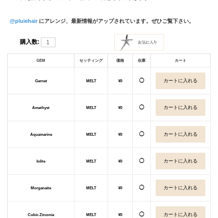
@pluiehair
にアレンジ、最新情報がアップされています。ぜひご覧下さい。
購入数:
GEM
セッティング
価格
在庫
カート
◯
Garnet
MELT
¥0
◯
Amethyst
MELT
¥0
◯
Aquamarine
MELT
¥0
◯
Iolite
MELT
¥0
◯
Morganaite
MELT
¥0
◯
Cubic Zirconia
MELT
¥0