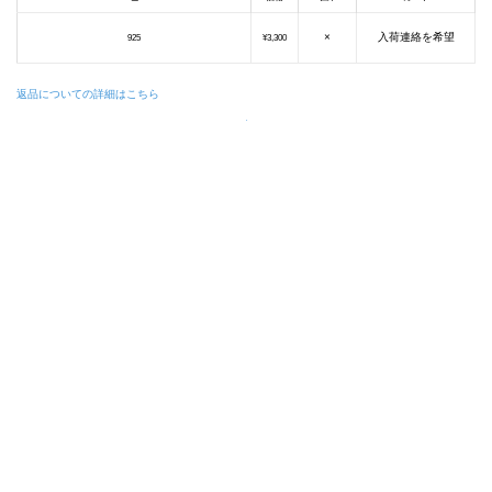
×
入荷連絡を希望
925
¥3,300
返品についての詳細はこちら
.