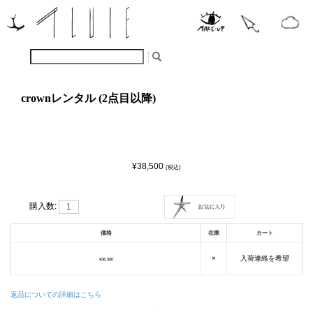
crownレンタル (2点目以降)
¥38,500
(税込)
購入数:
価格
在庫
カート
×
入荷連絡を希望
¥38,500
返品についての詳細はこちら
.