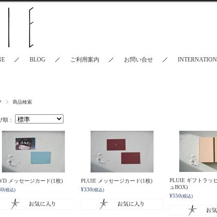
NE
BLOG
ご利用案内
お問い合せ
INTERNATIO
P
商品検索
び順：
PLUIE ギフトラッ
LVD メッセージカード(1枚)
PLUIE メッセージカード(1枚)
ュBOX)
30
¥330
(税込)
(税込)
¥550
(税込)