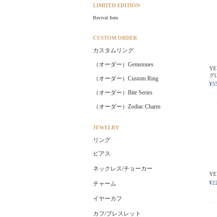
LIMITED EDITION
Revival Item
CUSTOM ORDER
カスタムリング
（オーダー）Gemstones
YE
グ
（オーダー）Custom Ring
¥5
（オーダー）Bite Series
（オーダー）Zodiac Charm
JEWELRY
リング
ピアス
ネックレス/チョーカー
YE
¥2
チャーム
イヤーカフ
カフ/ブレスレット