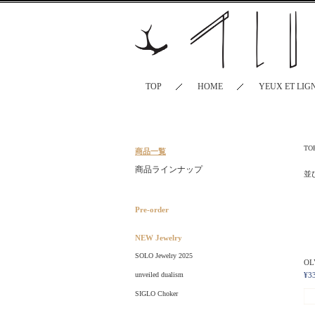
TOP
HOME
YEUX ET LIG
TO
商品一覧
商品ラインナップ
並
Pre-order
NEW Jewelry
SOLO Jewelry 2025
O
unveiled dualism
¥3
SIGLO Choker