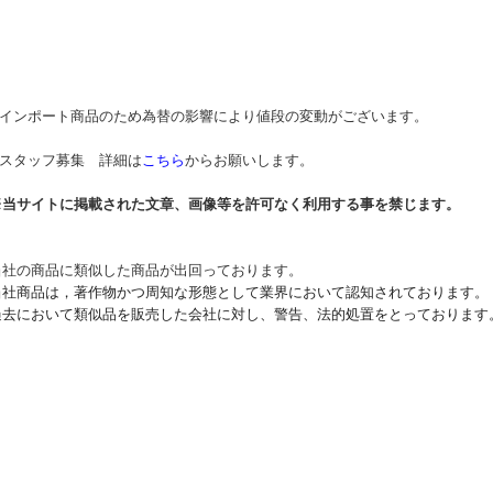
* インポート商品のため為替の影響により値段の変動がございます。
* スタッフ募集 詳細は
こちら
からお願いします。
※当サイトに掲載された文章、画像等を許可なく利用する事を禁じます。
当社の商品に類似した商品が出回っております。
当社商品は，著作物かつ周知な形態として業界において認知されております。
過去において類似品を販売した会社に対し、警告、法的処置をとっております