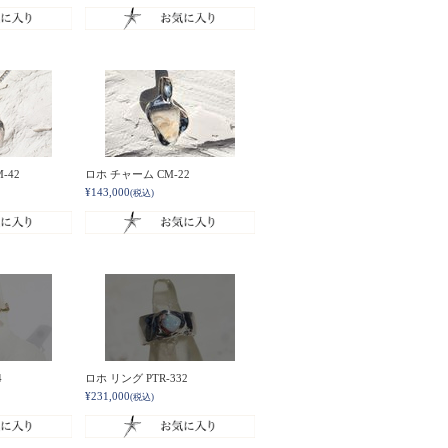
-42
ロホ チャーム CM-22
¥143,000
(税込)
4
ロホ リング PTR-332
¥231,000
(税込)