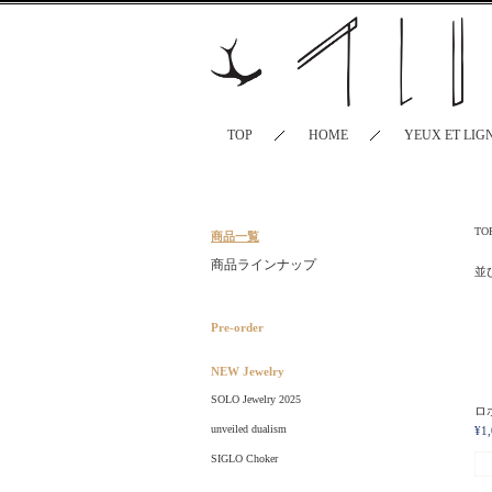
TOP
HOME
YEUX ET LIG
TO
商品一覧
商品ラインナップ
並
Pre-order
NEW Jewelry
SOLO Jewelry 2025
ロホ
unveiled dualism
¥1
SIGLO Choker