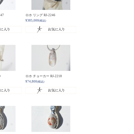
47
ロホ リング RJ-2246
¥385,000
(税込)
0
ロホ チョーカー RJ-2218
¥74,800
(税込)