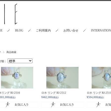
NE
BLOG
ご利用案内
お問い合せ
INTERNATIO
P
商品検索
び順：
リング RJ-2516
ロホ リング RJ-2512
ロホ リング RJ-251
,001,000
¥462,000
¥594,000
(税込)
(税込)
(税込)