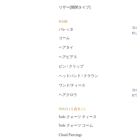
リザー[開閉タイプ]
HAIR
ロホ
バレッタ
¥1
コーム
ヘアタイ
ヘアピアス
ピン / クリップ
ヘッドバンド / クラウン
ワンド/ティース
ロホ
ヘアクロウ
¥7
SOLO (１点モノ）
Solo クォーツ ティース
Solo クォーツ コーム
Cloud Piercings